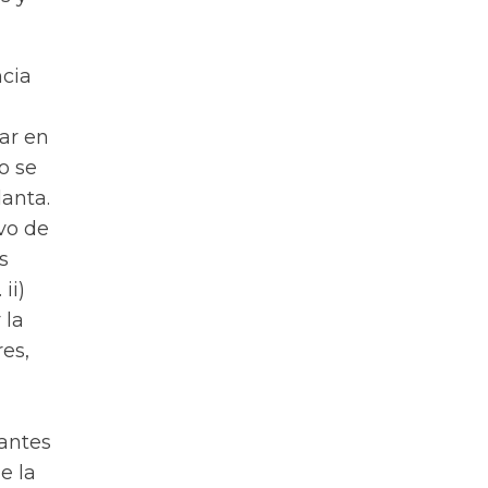
ncia
iar en
o se
lanta.
vo de
s
ii)
 la
res,
tantes
e la