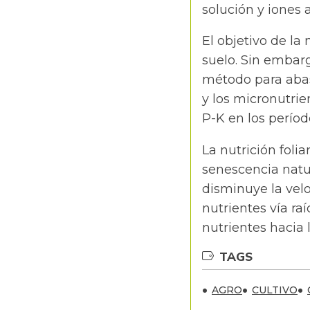
solución y iones
El objetivo de la 
suelo. Sin embar
método para abas
y los micronutri
P-K en los períod
La nutrición folia
senescencia natur
disminuye la velo
nutrientes vía ra
nutrientes hacia 
TAGS
AGRO
CULTIVO