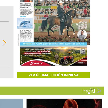
BITÁCORA EMPRESARIAL 10.000 LR
Recopilación clasificada por sectores económi
02
regiones del comportamiento general y detall
de las 10.000 primeras empresas en ventas e
Colombia.
VER ÚLTIMA EDICIÓN IMPRESA