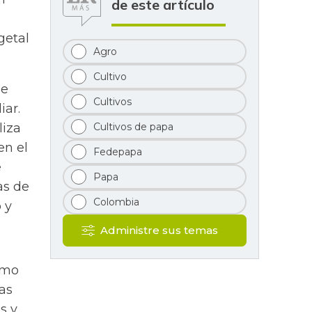
de este artículo
getal
Agro
Cultivo
de
Cultivos
iar.
Cultivos de papa
liza
en el
Fedepapa
e
Papa
as de
Colombia
 y
Administre sus temas
omo
cas
s y