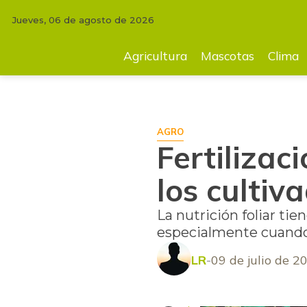
Jueves, 06 de agosto de 2026
INICIO
AGRICULTURA
Fertilización foliar, tecnología aliada de los cu
Agricultura
Mascotas
Clima
AGRO
Fertilizac
los cultiv
La nutrición foliar tie
especialmente cuando 
LR
09 de julio de 2