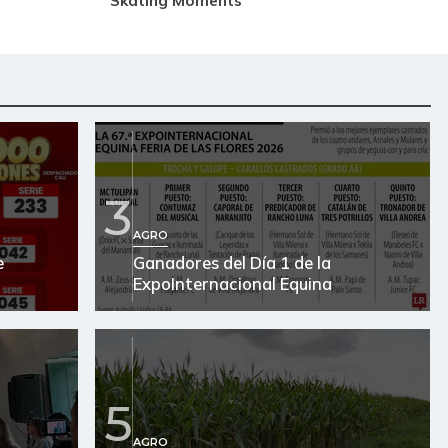
3
AGRO
e
Ganadores del Día 1 de la
ExpoInternacional Equina
5
AGRO