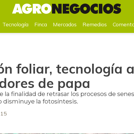
ltivadores de papa
Tecnología
Finca
Mercados
Remedios
Comenta
ión foliar, tecnología 
adores de papa
ne la finalidad de retrasar los procesos de sene
disminuye la fotosíntesis.
015