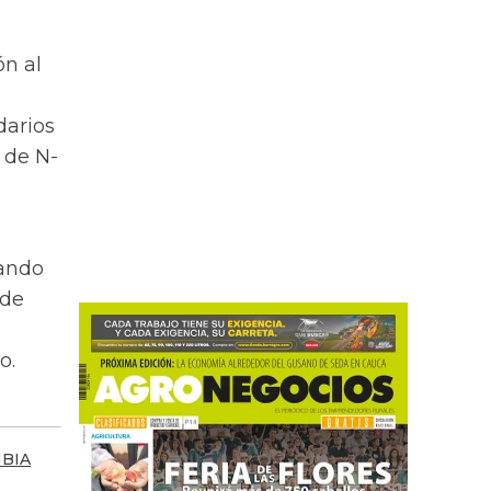
ón al
darios
 de N-
uando
 de
o.
BIA