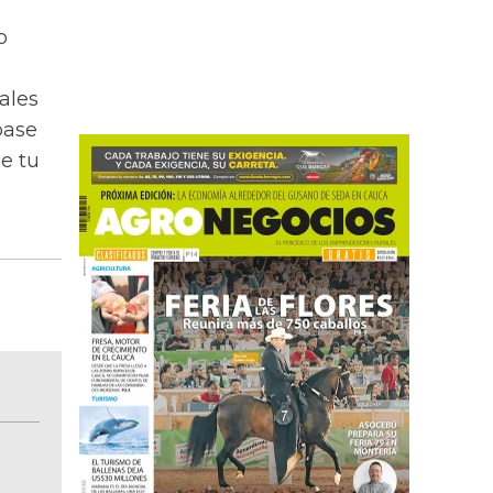
o
ales
base
e tu
BITÁCORA EMPRESARIAL 10.000 LR
Recopilación clasificada por sectores económi