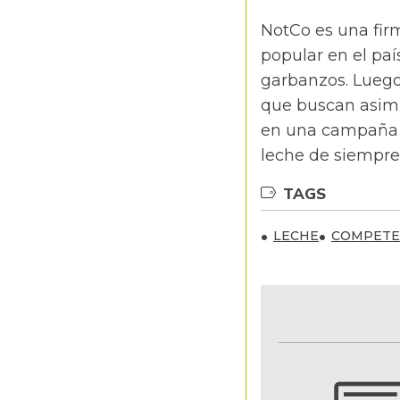
NotCo es una firm
popular en el pa
garbanzos. Luego
que buscan asimi
en una campaña pu
leche de siempre,
TAGS
LECHE
COMPETE
NOTIFICACIONES Y ALERTAS