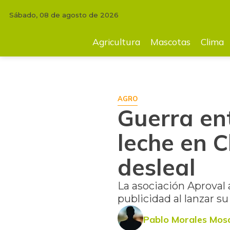
Sábado, 08 de agosto de 2026
INICIO
AGRICULTURA
Guerra entre grandes productores de leche en
Agricultura
Mascotas
Clima
AGRO
Guerra en
leche en 
desleal
La asociación Aproval
publicidad al lanzar s
Pablo Morales Mos