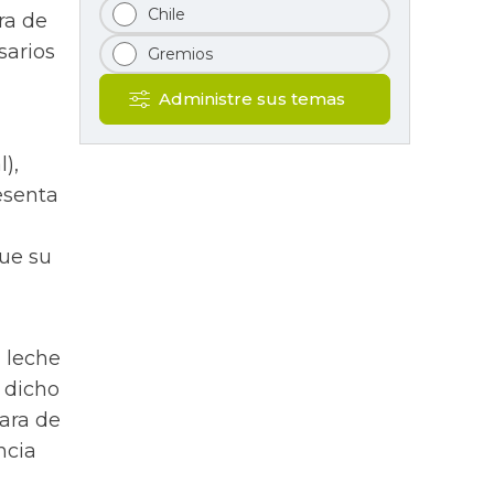
Chile
ra de
sarios
Gremios
Administre sus temas
),
esenta
que su
a leche
 dicho
tara de
ncia