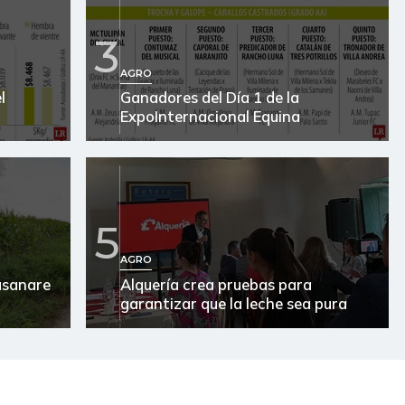
3
AGRO
l
Ganadores del Día 1 de la
ExpoInternacional Equina
5
AGRO
Casanare
Alquería crea pruebas para
garantizar que la leche sea pura