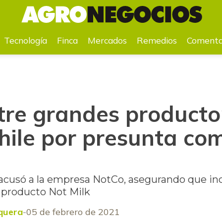
 Chile por presunta competencia desleal
Tecnología
Finca
Mercados
Remedios
Comenta
tre grandes producto
Chile por presunta co
 acusó a la empresa NotCo, asegurando que inc
u producto Not Milk
quera
05 de febrero de 2021