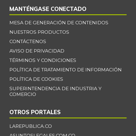
+13,67%
07/25/2026
MANTÉNGASE CONECTADO
Bagre rayado
$ 27.531,09
MESA DE GENERACIÓN DE CONTENIDOS
entero fresco
+0,92%
NUESTROS PRODUCTOS
07/25/2026
CONTÁCTENOS
Banano Bocadillo
$ 2.406,00
AVISO DE PRIVACIDAD
+0,52%
07/25/2026
TÉRMINOS Y CONDICIONES
Banano Urabá
$ 2.324,08
POLÍTICA DE TRATAMIENTO DE INFORMACIÓN
-0,09%
07/25/2026
POLÍTICA DE COOKIES
Banano criollo
$ 1.917,06
SUPERINTENDENCIA DE INDUSTRIA Y
-0,16%
07/25/2026
COMERCIO
Berenjena
$ 4.818,38
OTROS PORTALES
+3,82%
07/25/2026
Blanquillo entero
LAREPUBLICA.CO
$ 17.625,00
fresco
+2,17%
ASUNTOSLEGALES.COM.CO