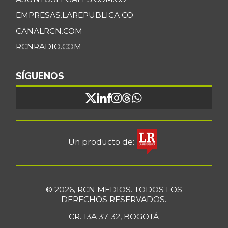
07/25/2026
EMPRESAS.LAREPUBLICA.CO
Bocachico criollo
CANALRCN.COM
$ 22.140,43
fresco
-7,15%
RCNRADIO.COM
07/25/2026
Bocachico
SÍGUENOS
$ 16.851,79
importado
+0,97%
07/25/2026
Bocadillo veleño
$ 412,20
+4,57%
07/25/2026
Un producto de:
Bola de brazo de
$ 33.512,58
res
+0,13%
07/25/2026
© 2026, RCN MEDIOS. TODOS LOS
Bola de pierna de
DERECHOS RESERVADOS.
$ 33.363,35
res
+0,14%
CR. 13A 37-32, BOGOTÁ
07/25/2026