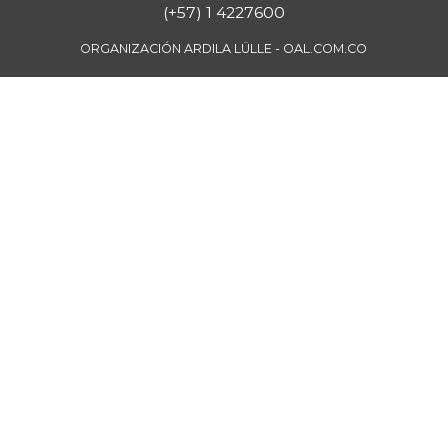
(+57) 1 4227600
Borojó
$ 8.292,33
+0,70%
ORGANIZACIÓN ARDILA LÜLLE - OAL.COM.CO
07/25/2026
Bota de res
$ 33.218,47
+0,17%
07/25/2026
Brazo con hueso
$ 15.183,40
de cerdo
-3,23%
07/25/2026
Brazo sin hueso
$ 18.385,29
de cerdo
-0,86%
07/25/2026
Breva
$ 5.750,00
-27,44%
07/25/2026
Brócoli
$ 4.119,12
-5,10%
07/25/2026