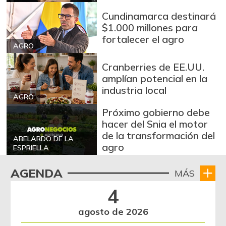
-2,49%
07/25/2026
Cundinamarca destinará
Arroz de primera
$1.000 millones para
$ 3.494,15
fortalecer el agro
+0,72%
07/25/2026
AGRO
Arroz de segunda
$ 3.162,00
Cranberries de EE.UU.
-0,53%
07/25/2026
amplían potencial en la
industria local
Arroz excelso
$ 3.636,56
AGRO
+0,19%
07/25/2026
Próximo gobierno debe
hacer del Snia el motor
Arroz paddy verde
$ 1.572,00
de la transformación del
ABELARDO DE LA
+52,37%
12/09/2023
agro
ESPRIELLA
Arroz sopa cristal
$ 2.415,00
AGENDA
MÁS
+0,84%
07/25/2026
4
Arveja amarilla
$ 3.685,86
seca importada
agosto de 2026
-2,04%
07/25/2026