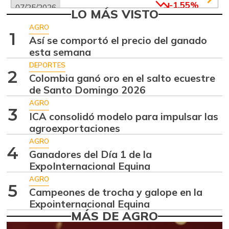
-1,55%
07/25/2026
LO MÁS VISTO
Aguacate común
$ 6.672,89
AGRO
1
+6,24%
Así se comportó el precio del ganado
07/25/2026
esta semana
Aguacate hass
$ 7.289,10
DEPORTES
-2,98%
2
07/25/2026
Colombia ganó oro en el salto ecuestre
de Santo Domingo 2026
Aguacate
$ 8.366,30
papelillo
AGRO
3
-1,18%
ICA consolidó modelo para impulsar las
07/25/2026
agroexportaciones
Ahuyama
$ 1.634,56
AGRO
4
-0,51%
Ganadores del Día 1 de la
07/25/2026
ExpoInternacional Equina
Ahuyamín
$ 1.672,87
AGRO
+7,50%
5
07/25/2026
Campeones de trocha y galope en la
Expointernacional Equina
Ajo
$ 6.102,86
MÁS DE AGRO
-2,18%
07/25/2026