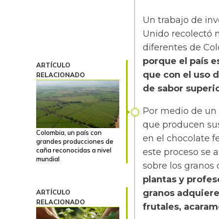
Un trabajo de in
Unido recolectó 
diferentes de Co
porque el país 
ARTÍCULO
que con el uso 
RELACIONADO
de sabor superio
Por medio de un a
que producen su
Colombia, un país con
en el chocolate 
grandes producciones de
caña reconocidas a nivel
este proceso se 
mundial
sobre los granos 
plantas y profe
granos adquieren
ARTÍCULO
RELACIONADO
frutales, acarame