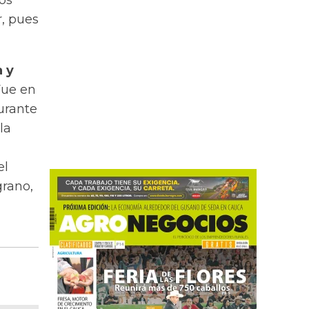
cos
, pues
a y
ue en
urante
la
el
grano,