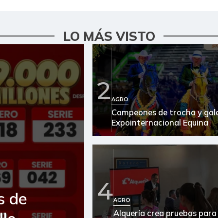
LO MÁS VISTO
2
AGRO
Campeones de trocha y galo
Expointernacional Equina
4
s de
AGRO
Alquería crea pruebas para