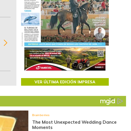
BITÁCORA EMPRESARIAL 10.000 LR
Recopilación clasificada por sectores económi
02
regiones del comportamiento general y detall
de las 10.000 primeras empresas en ventas e
Colombia.
VER ÚLTIMA EDICIÓN IMPRESA