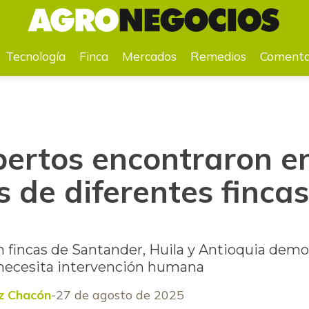
teros de diferentes fincas en Colombia
Tecnología
Finca
Mercados
Remedios
Comenta
ertos encontraron en
 de diferentes fincas
n fincas de Santander, Huila y Antioquia demo
 necesita intervención humana
z Chacón
27 de agosto de 2025