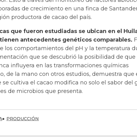
bor. Esto a través del monitoreo de factores abióti
oradas de crecimiento en una finca de Santander
egión productora de cacao del país.
ncas que fueron estudiadas se ubican en el Huil
 tienen antecedentes genéticos comparables.
F
e los comportamientos del pH y la temperatura d
mentación que se descubrió la posibilidad de que 
inca influyera en las transformaciones químicas
to, de la mano con otros estudios, demuestra que 
 se cultiva el cacao modifica no solo el sabor del 
nes de microbios que presenta.
A
PRODUCCIÓN