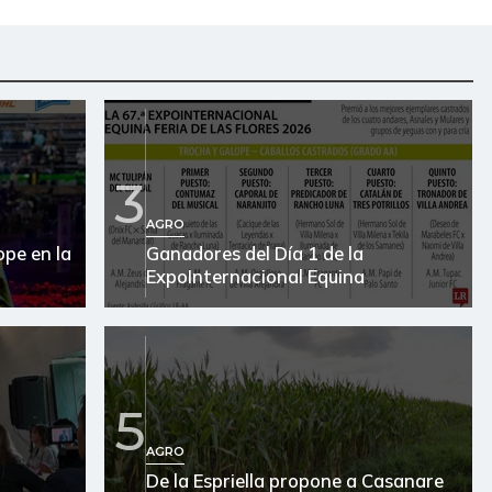
3
AGRO
pe en la
Ganadores del Día 1 de la
ExpoInternacional Equina
5
AGRO
De la Espriella propone a Casanare