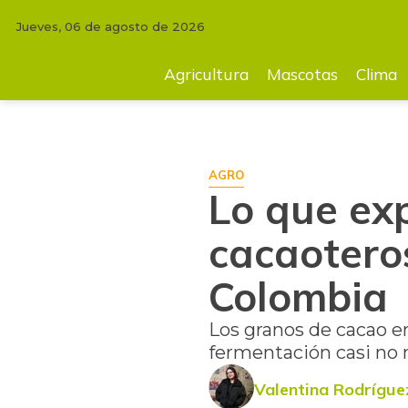
Jueves, 06 de agosto de 2026
INICIO
AGRICULTURA
Lo que expertos encontraron en cultivos cacao
Agricultura
Mascotas
Clima
AGRO
Lo que exp
cacaoteros
Colombia
Los granos de cacao e
fermentación casi no
Valentina Rodrígue