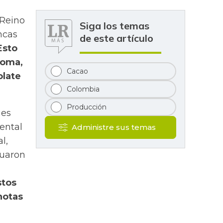
 Reino
Siga los temas
ncas
de este artículo
Esto
roma,
Cacao
olate
Colombia
Producción
ies
ental
Administre sus temas
l,
tuaron
stos
notas