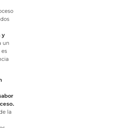
roceso
ados
 y
a un
 es
ncia
n
sabor
oceso.
de la