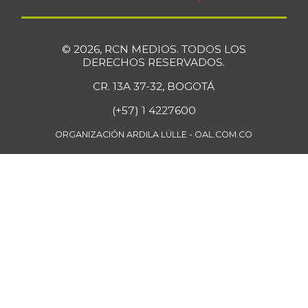
© 2026, RCN MEDIOS. TODOS LOS
DERECHOS RESERVADOS.
CR. 13A 37-32, BOGOTÁ
(+57) 1 4227600
ORGANIZACIÓN ARDILA LÜLLE - OAL.COM.CO