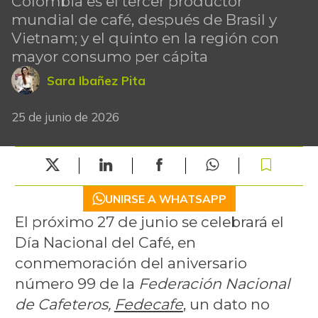
Colombia es el tercer productor
mundial de café, después de Brasil y
Vietnam; y el quinto en la región con
mayor consumo per cápita
Sara Ibañez Pita
25 de junio de 2026
UNIRSE A WHATSAPP
El próximo 27 de junio se celebrará el
Día Nacional del Café, en
conmemoración del aniversario
número 99 de la
Federación Nacional
de Cafeteros,
Fedecafe
, un dato no