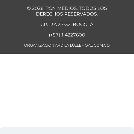
© 2026, RCN MEDIOS. TODOS LOS
DERECHOS RESERVADOS.
CR. 13A 37-32, BOGOTÁ
(+57) 1 4227600
ORGANIZACIÓN ARDILA LÜLLE - OAL.COM.CO