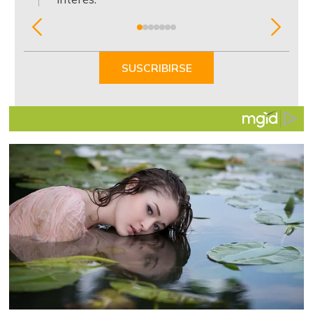
Item
1
of
SUSCRIBIRSE
7