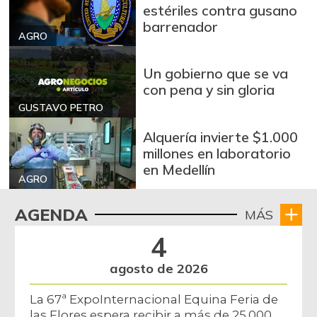
estériles contra gusano
barrenador
AGRO
Un gobierno que se va
con pena y sin gloria
GUSTAVO PETRO
Alquería invierte $1.000
millones en laboratorio
en Medellín
AGRO
AGENDA
MÁS
4
agosto de 2026
La 67ª ExpoInternacional Equina Feria de
las Flores espera recibir a más de 25.000