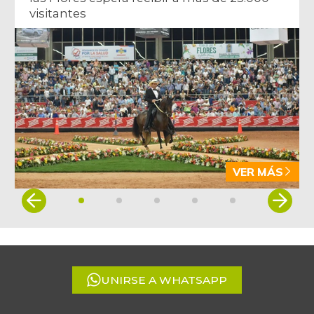
visitantes
VER MÁS
Item
1
of
5
UNIRSE A WHATSAPP