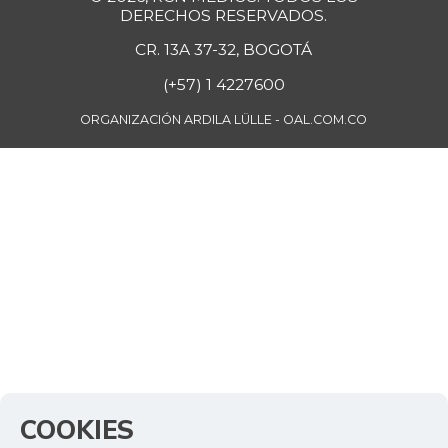
DERECHOS RESERVADOS.
CR. 13A 37-32, BOGOTÁ
(+57) 1 4227600
ORGANIZACIÓN ARDILA LÜLLE - OAL.COM.CO
COOKIES