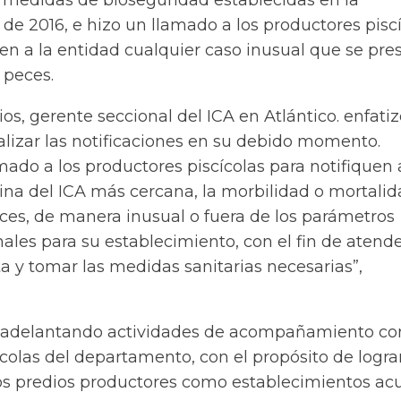
medidas de bioseguridad establecidas en la
de 2016, e hizo un llamado a los productores pisc
en a la entidad cualquier caso inusual que se pre
 peces.
os, gerente seccional del ICA en Atlántico. enfati
alizar las notificaciones en su debido momento.
ado a los productores piscícolas para notifiquen 
cina del ICA más cercana, la morbilidad o mortali
eces, de manera inusual o fuera de los parámetros
les para su establecimiento, con el fin de atend
 y tomar las medidas sanitarias necesarias”,
ne adelantando actividades de acompañamiento co
colas del departamento, con el propósito de lograr
los predios productores como establecimientos ac