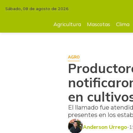
Sábado, 08 de agosto de 2026
INICIO
AGRICULTURA
Productores acuícolas de Atlántico notificaron
Agricultura
Mascotas
Clima
AGRO
Productore
notificaro
en cultivo
El llamado fue atendid
presentes en los estab
Anderson Urrego
1