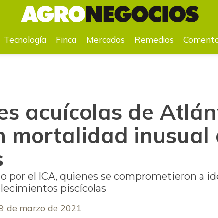
 mortalidad inusual de peces en cultivos
Tecnología
Finca
Mercados
Remedios
Comenta
s acuícolas de Atlán
n mortalidad inusual
s
o por el ICA, quienes se comprometieron a iden
lecimientos piscícolas
9 de marzo de 2021