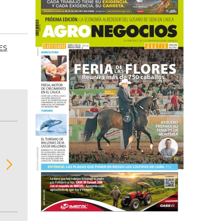
ES
BITÁCORA EMPRESARIAL 10.000 LR
Recopilación clasificada por sectores económi
02
regiones del comportamiento general y detall
de las 10.000 primeras empresas en ventas e
Colombia.