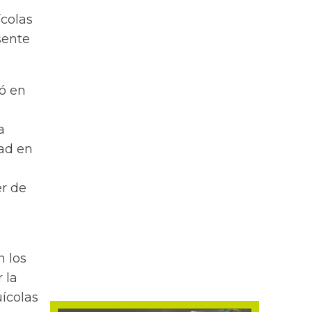
ícolas
sente
zó en
a
dad en
er de
n los
 la
uícolas