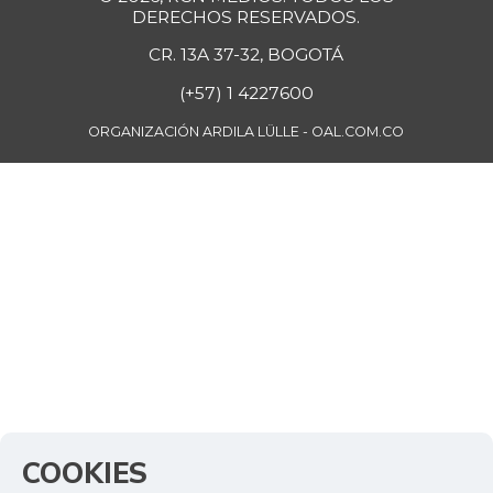
DERECHOS RESERVADOS.
CR. 13A 37-32, BOGOTÁ
(+57) 1 4227600
ORGANIZACIÓN ARDILA LÜLLE - OAL.COM.CO
COOKIES