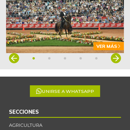
VER MÁS
Item
1
of
5
UNIRSE A WHATSAPP
SECCIONES
AGRICULTURA