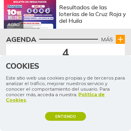
Resultados de las
loterías de la Cruz Roja y
del Huila
AGRO
AGENDA
MÁS
4
agosto de 2026
COOKIES
La 67ª ExpoInternacional Equina Feria de
Este sitio web usa cookies propias y de terceros para
las Flores espera recibir a más de 25.000
analizar el tráfico, mejorar nuestros servicio y
visitantes
conocer el comportamiento del usuario. Para
conocer más, acceda a nuestra.
Política de
Cookies
.
ENTIENDO
TEMAS DE INTERÉS