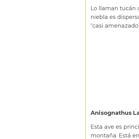
Lo llaman tucán 
niebla es dispers
“casi amenazado
Anisognathus L
Esta ave es princ
montaña. Está en