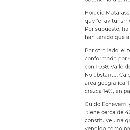
Horacio Matarasso
que “el avituris
Por supuesto, ha 
han tenido que ar
Por otro lado, el
conformado por Ca
con 1.038; Valle 
No obstante, Cal
área geográfica,
crezca 14%, en pa
Guido Echeverri,
“tiene cerca de 
constituye una gr
vendido como pro