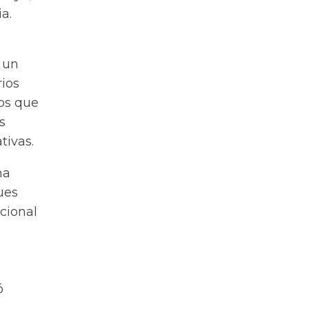
a.
 un
rios
tos que
s
tivas.
na
ues
acional
ó