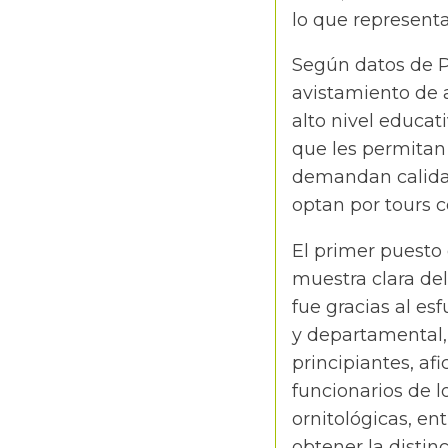
lo que representa
Según datos de P
avistamiento de a
alto nivel educat
que les permitan 
demandan calidad 
optan por tours 
El primer puesto
muestra clara del
fue gracias al es
y departamental,
principiantes, af
funcionarios de 
ornitológicas, ent
obtener la distin