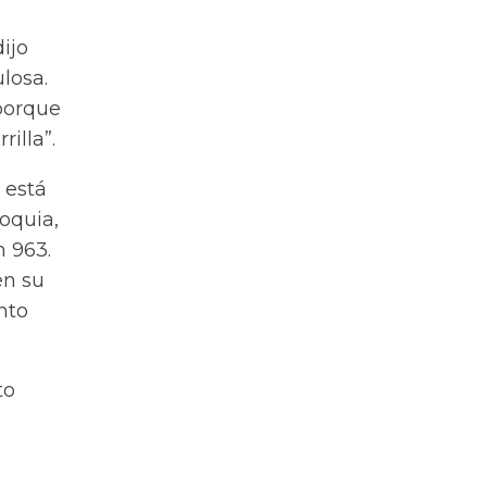
ijo
losa.
 porque
illa”.
 está
oquia,
n 963.
en su
nto
to