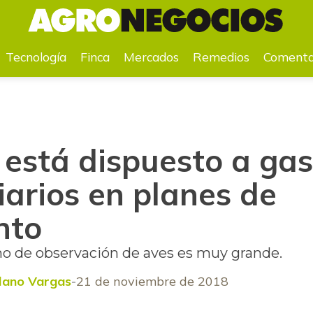
nes diarios en planes de avistamiento
Tecnología
Finca
Mercados
Remedios
Comenta
 está dispuesto a gas
iarios en planes de
nto
smo de observación de aves es muy grande.
lano Vargas
21 de noviembre de 2018