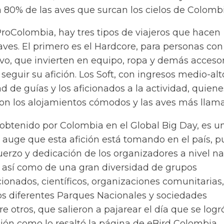
 80% de las aves que surcan los cielos de Colombi
roColombia, hay tres tipos de viajeros que hacen
ves. El primero es el Hardcore, para personas con
ivo, que invierten en equipo, ropa y demás acceso
seguir su afición. Los Soft, con ingresos medio-al
de guías y los aficionados a la actividad, quiene
con los alojamientos cómodos y las aves más llama
 obtenido por Colombia en el Global Big Day, es u
 auge que esta afición está tomando en el país, p
fuerzo y dedicación de los organizadores a nivel n
 así como de una gran diversidad de grupos
icionados, científicos, organizaciones comunitarias,
los diferentes Parques Nacionales y sociedades
re otros, que salieron a pajarear el día que se logr
ción como lo resaltó la página de eBird Colombia.