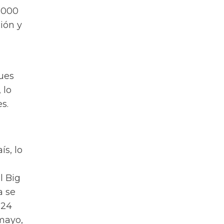
.000
ción y
pues
 lo
s.
ís, lo
l Big
a se
 24
 mayo,