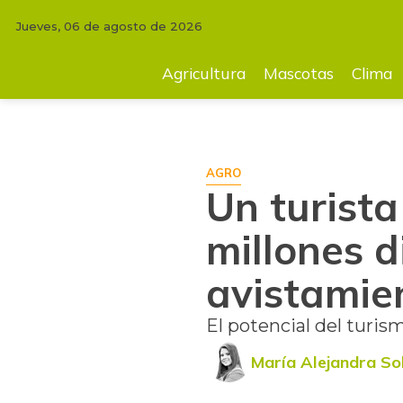
Jueves, 06 de agosto de 2026
INICIO
AGRICULTURA
Un turista está dispuesto a gastar $1,1 millo
Agricultura
Mascotas
Clima
AGRO
Un turista
millones d
avistamie
El potencial del turi
María Alejandra So