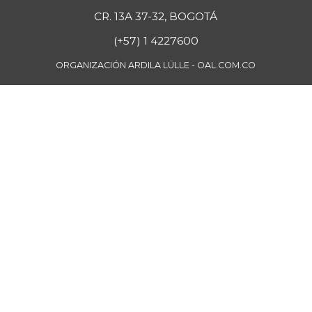
CR. 13A 37-32, BOGOTÁ
(+57) 1 4227600
ORGANIZACIÓN ARDILA LÜLLE - OAL.COM.CO