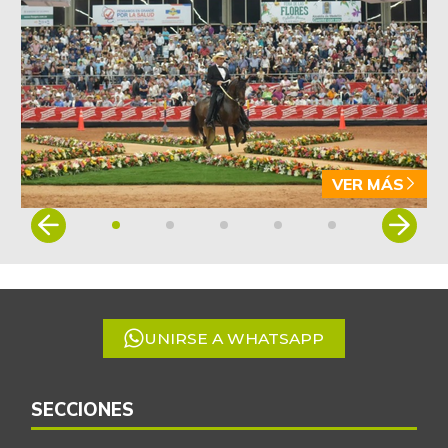
VER MÁS
Item
1
of
5
UNIRSE A WHATSAPP
SECCIONES