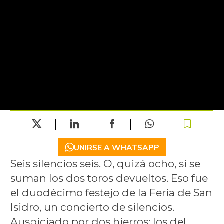
UNIRSE A WHATSAPP
Seis silencios seis. O, quizá ocho, si se
suman los dos toros devueltos. Eso fue
el duodécimo festejo de la Feria de San
Isidro, un concierto de silencios.
Auspiciado por dos hierros: los del