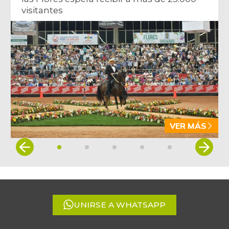
visitantes
VER MÁS
Item
1
of
5
UNIRSE A WHATSAPP