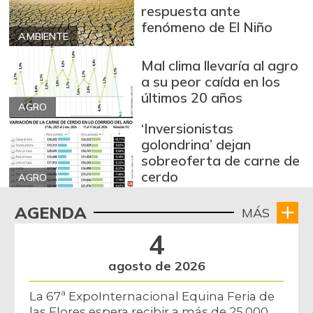
respuesta ante
fenómeno de El Niño
AMBIENTE
Mal clima llevaría al agro
a su peor caída en los
últimos 20 años
AGRO
‘Inversionistas
golondrina’ dejan
sobreoferta de carne de
cerdo
AGRO
AGENDA
MÁS
4
agosto de 2026
La 67ª ExpoInternacional Equina Feria de
las Flores espera recibir a más de 25.000