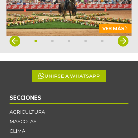
VER MÁS
Item
1
of
5
UNIRSE A WHATSAPP
SECCIONES
AGRICULTURA
MASCOTAS
CLIMA