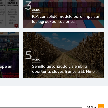
3
AGRO
ICA consolidó modelo para impulsar
las agroexportaciones
5
AGRO
ope en
Semilla autorizada y siembra
a
oportuna, claves frente a EL Niño
MÁS