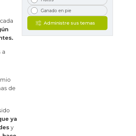
Ganado en pie
icada
Administre sus temas
gún
ntes.
 a
emio
mas de
sido
que ya
ades
y