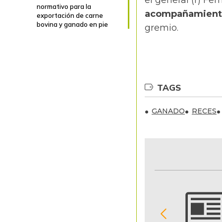
el general (r) F
normativo para la
acompañamiento 
exportación de carne
bovina y ganado en pie
gremio.
TAGS
GANADO
RECES
NOTIFICACIONES Y ALERTAS
Reciba en su correo electrónico las noticias
seleccionadas por nuestro equipo editorial