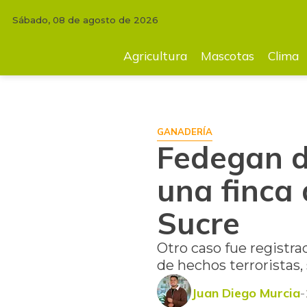
Sábado, 08 de agosto de 2026
INICIO
FINCA
Fedegan denunció el robo de 31 reses en una finca de 
Agricultura
Mascotas
Clima
GANADERÍA
Fedegan d
una finca
Sucre
Otro caso fue registr
de hechos terroristas
Juan Diego Murcia