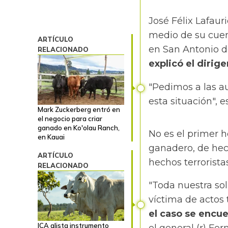
José Félix Lafaur
medio de su cuent
ARTÍCULO
en San Antonio d
RELACIONADO
explicó el diri
"
Pedimos a las au
esta situación
", 
Mark Zuckerberg entró en
el negocio para criar
ganado en Ko'olau Ranch,
No es el primer 
en Kauai
ganadero, de hec
ARTÍCULO
hechos terroristas
RELACIONADO
"Toda nuestra so
víctima de actos 
el caso se encue
ICA alista instrumento