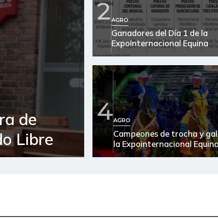
2
AGRO
Ganadores del Día 1 de la
ExpoInternacional Equina
4
ra de
AGRO
Campeones de trocha y gal
o Libre
la Expointernacional Equin