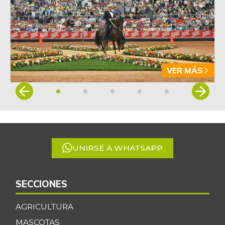
VER MÁS
Item
1
of
5
UNIRSE A WHATSAPP
SECCIONES
AGRICULTURA
MASCOTAS