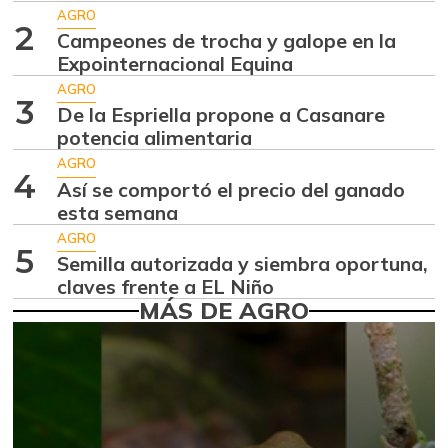
Aguacate hass
$ 7.289,10
AGRO
-2,98%
2
07/25/2026
Campeones de trocha y galope en la
Expointernacional Equina
Aguacate
$ 8.366,30
papelillo
AGRO
3
-1,18%
De la Espriella propone a Casanare
07/25/2026
potencia alimentaria
Ahuyama
$ 1.634,56
AGRO
4
-0,51%
Así se comportó el precio del ganado
07/25/2026
esta semana
Ahuyamín
$ 1.672,87
AGRO
+7,50%
5
07/25/2026
Semilla autorizada y siembra oportuna,
claves frente a EL Niño
Ajo
$ 6.102,86
MÁS DE AGRO
-2,18%
07/25/2026
Ají dulce
$ 2.880,14
+4,83%
01/17/2015
Ají topito dulce
$ 3.229,50