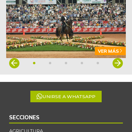
-4,09%
07/25/2026
Arveja verde en
$ 5.155,29
vaina
-1,86%
07/25/2026
Arveja verde seca
$ 4.087,85
-0,46%
07/25/2026
VER MÁS
Atún en lata
$ 37.131,09
Item
+0,27%
1
07/25/2026
of
Avena en hojuelas
$ 9.832,64
5
-0,12%
07/25/2026
UNIRSE A WHATSAPP
Avena molida
$ 12.014,15
+0,28%
07/25/2026
Azúcar
SECCIONES
$ 3.132,61
+0,24%
07/25/2026
AGRICULTURA