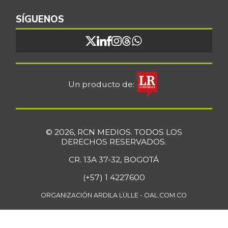
Bocachico
SÍGUENOS
$ 16.851,79
importado
+0,97%
07/25/2026
Bocadillo veleño
$ 412,20
+4,57%
07/25/2026
Un producto de:
Bola de brazo de
$ 33.512,58
res
+0,13%
07/25/2026
© 2026, RCN MEDIOS. TODOS LOS
Bola de pierna de
DERECHOS RESERVADOS.
$ 33.363,35
res
+0,14%
CR. 13A 37-32, BOGOTÁ
07/25/2026
(+57) 1 4227600
Borojó
$ 8.292,33
+0,70%
ORGANIZACIÓN ARDILA LÜLLE - OAL.COM.CO
07/25/2026
Bota de res
$ 33.218,47