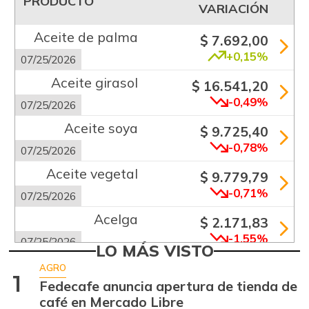
PRODUCTO
VARIACIÓN
Aceite de palma
$ 7.692,00
+0,15%
07/25/2026
Aceite girasol
$ 16.541,20
-0,49%
07/25/2026
Aceite soya
$ 9.725,40
-0,78%
07/25/2026
Aceite vegetal
$ 9.779,79
-0,71%
07/25/2026
Acelga
$ 2.171,83
-1,55%
07/25/2026
LO MÁS VISTO
Aguacate común
$ 6.672,89
AGRO
1
+6,24%
Fedecafe anuncia apertura de tienda de
07/25/2026
café en Mercado Libre