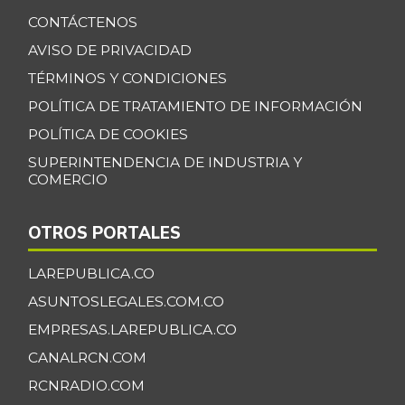
CONTÁCTENOS
Banano Bocadillo
$ 2.406,00
AVISO DE PRIVACIDAD
+0,52%
07/25/2026
TÉRMINOS Y CONDICIONES
Banano Urabá
$ 2.324,08
POLÍTICA DE TRATAMIENTO DE INFORMACIÓN
-0,09%
07/25/2026
POLÍTICA DE COOKIES
Banano criollo
$ 1.917,06
SUPERINTENDENCIA DE INDUSTRIA Y
-0,16%
07/25/2026
COMERCIO
Berenjena
$ 4.818,38
OTROS PORTALES
+3,82%
07/25/2026
Blanquillo entero
LAREPUBLICA.CO
$ 17.625,00
fresco
+2,17%
ASUNTOSLEGALES.COM.CO
07/25/2026
EMPRESAS.LAREPUBLICA.CO
Bocachico criollo
CANALRCN.COM
$ 22.140,43
fresco
-7,15%
RCNRADIO.COM
07/25/2026