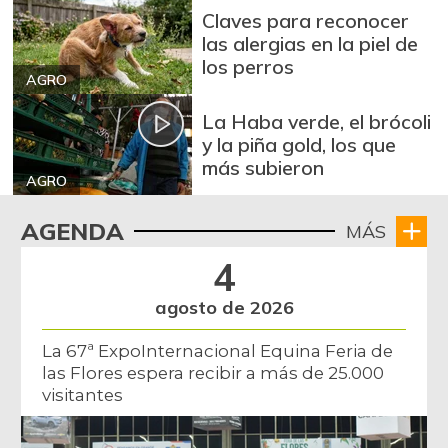
Arroz de segunda
$ 3.162,00
Claves para reconocer
-0,53%
07/25/2026
las alergias en la piel de
los perros
Arroz excelso
$ 3.636,56
AGRO
+0,19%
07/25/2026
La Haba verde, el brócoli
Arroz paddy verde
$ 1.572,00
y la piña gold, los que
más subieron
+52,37%
12/09/2023
AGRO
Arroz sopa cristal
$ 2.415,00
AGENDA
MÁS
+0,84%
07/25/2026
4
Arveja amarilla
$ 3.685,86
seca importada
agosto de 2026
-2,04%
07/25/2026
La 67ª ExpoInternacional Equina Feria de
Arveja enlatada
$ 14.130,40
las Flores espera recibir a más de 25.000
+2,79%
07/25/2026
visitantes
Arveja verde
$ 6.022,87