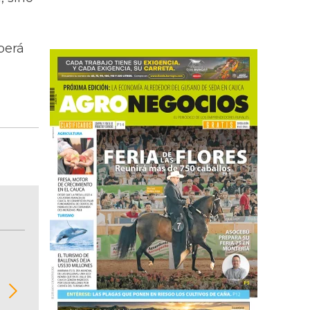
berá
BITÁCORA EMPRESARIAL 10.000 LR
Recopilación clasificada por sectores económi
02
regiones del comportamiento general y detall
de las 10.000 primeras empresas en ventas e