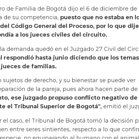
ro de Familia de Bogotá dijo el 6 de diciembre de
ra de su competencia,
puesto que no estaba en l
2 del Código General del Proceso, por lo que dij
día a los jueces civiles del circuito.
 la demanda quedó en el Juzgado 27 Civil del Circ
l respondió hasta junio diciendo que los temas
jueces de familias.
 sujetos de derecho, y su bienestar se puede ver
eparación de la pareja, pues ahora hacen parte de 
anto, ese juzgado propuso conflicto negativo de
e el Tribunal Superior de Bogotá",
emitió el juz
el caso, el Tribunal de Bogotá tomó la decisión p
en entre seres sintientes,
respecto a lo que confi
iespecie, no equiparando al humano con el animal