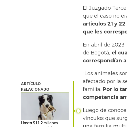
El Juzgado Terce
que el caso no e
artículos 21 y 2
que les correspon
En abril de 2023,
de Bogotá,
el cua
correspondían a 
“Los animales son
afectado por la s
ARTÍCULO
familia.
Por lo t
RELACIONADO
competencia ant
Luego de conocer 
vínculos que surg
Hasta $11,2 millones
una familia mult