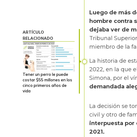
Luego de más de
hombre contra su
dejaba ver de ma
ARTÍCULO
Tribunal Superio
RELACIONADO
miembro de la fa
La historia de es
2022
, en la que 
Tener un perro le puede
Simona, por el ví
costar $55 millones en los
cinco primeros años de
demandada alega
vida
La decisión se t
civil y otro de fa
interpuesta por 
2021.