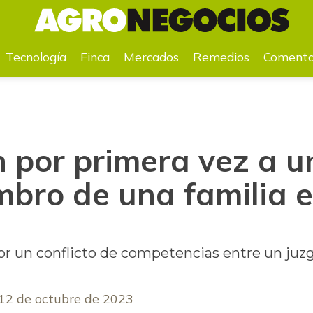
bro de una familia en Colombia
Tecnología
Finca
Mercados
Remedios
Comenta
 por primera vez a u
bro de una familia 
r un conflicto de competencias entre un juzga
12 de octubre de 2023