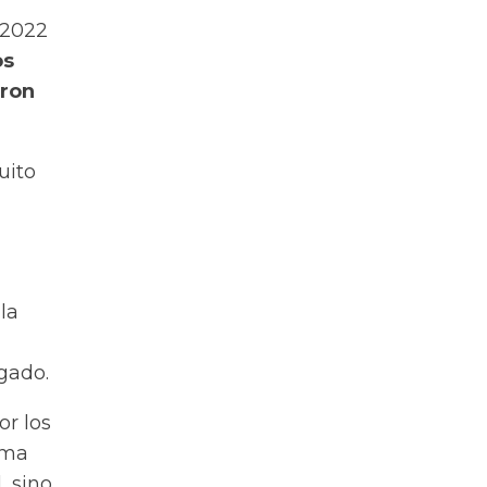
 2022
os
eron
uito
la
gado.
or los
rma
, sino