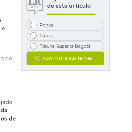
de este artículo
e
Perros
 el
Gatos
Tribunal Superior Bogotá
re de
Administre sus temas
zgado
nda
zos de