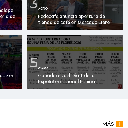
3
AGRO
Galope
Feria de
Fedecafe anuncia apertura de
tienda de café en Mercado Libre
5
AGRO
ope en
Ganadores del Día 1 de la
a
ExpoInternacional Equina
MÁS