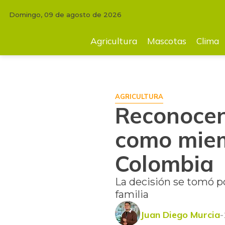
Domingo, 09 de agosto de 2026
INICIO
MASCOTAS
Reconocen por primera vez a un perro como miem
Agricultura
Mascotas
Clima
AGRICULTURA
Reconocen
como miem
Colombia
La decisión se tomó po
familia
Juan Diego Murcia