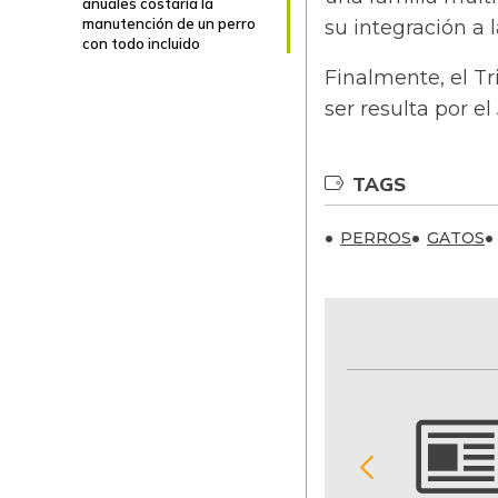
anuales costaría la
manutención de un perro
su integración a l
con todo incluido
Finalmente, el T
ser resulta por e
TAGS
PERROS
GATOS
NOTIFICACIONES Y ALERTAS
Reciba en su correo electrónico las noticias
seleccionadas por nuestro equipo editorial
exclusivamente para usted.