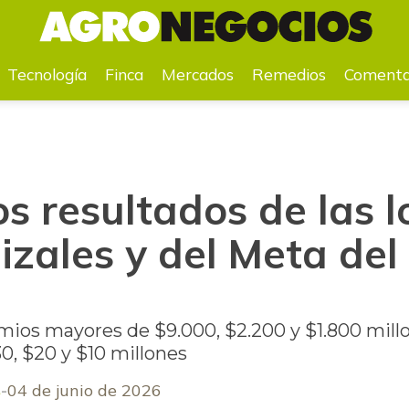
Manizales y del Meta del 03 de junio
Tecnología
Finca
Mercados
Remedios
Comenta
s resultados de las l
izales y del Meta del
mios mayores de $9.000, $2.200 y $1.800 millo
30, $20 y $10 millones
s
04 de junio de 2026