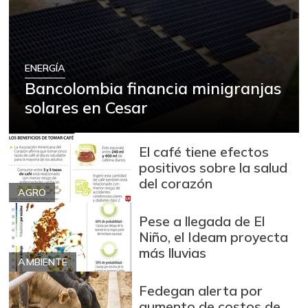
Pimentón
$ 675,00
-10,00%
07/25/2026
Remolacha
$ 917,00
ENERGÍA
Bancolombia financia minigranjas
-32,92%
07/25/2026
solares en Cesar
Repollo blanco
$ 1.125,00
-13,66%
07/25/2026
El café tiene efectos
Repollo morado
$ 186,00
positivos sobre la salud
+34,78%
06/27/2015
del corazón
AGRO
Tomate chonto
$ 2.883,00
Pese a llegada de El
+11,61%
07/25/2026
Niño, el Ideam proyecta
Tomate de árbol
$ 1.700,00
más lluvias
AMBIENTE
-9,86%
10/14/2023
Fedegan alerta por
Tomate larga vida
$ 2.375,00
aumento de costos de