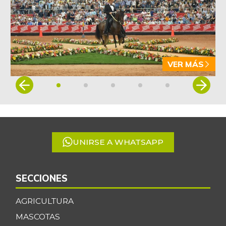
VER MÁS
Item
1
of
5
UNIRSE A WHATSAPP
SECCIONES
AGRICULTURA
MASCOTAS