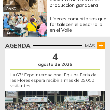
+79,25%
09/03/2022
producción ganadera
AGRO
Zanahoria larga
$ 1.162,00
vida
Líderes comunitarios que
-8,43%
fortalecen el desarrollo
07/25/2026
en el Valle
FUENTE: SIPSA (Sistema de Información
AGRO
de Precios), DANE.
AGENDA
MÁS
4
agosto de 2026
La 67ª ExpoInternacional Equina Feria de
las Flores espera recibir a más de 25.000
visitantes