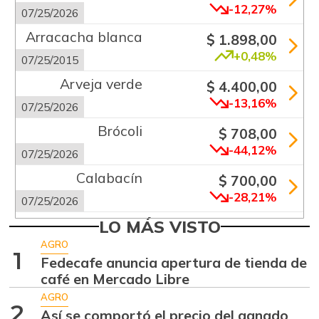
-12,27%
07/25/2026
Arracacha blanca
$ 1.898,00
+0,48%
07/25/2015
Arveja verde
$ 4.400,00
-13,16%
07/25/2026
Brócoli
$ 708,00
-44,12%
07/25/2026
Calabacín
$ 700,00
-28,21%
07/25/2026
Chócolo mazorca
LO MÁS VISTO
$ 1.188,00
-9,52%
AGRO
07/25/2026
1
Fedecafe anuncia apertura de tienda de
Cidra
$ 750,00
café en Mercado Libre
-17,85%
07/25/2026
AGRO
2
Así se comportó el precio del ganado
Cilantro