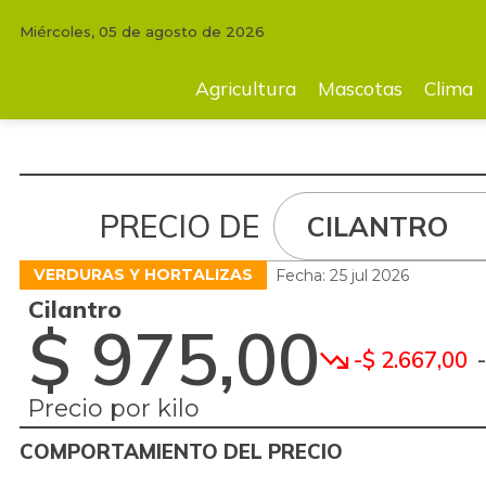
Miércoles, 05 de agosto de 2026
Agricultura
Mascotas
Clima
Tecnología
Finc
Agricultura
Mascotas
Clima
PRECIO DE
CILANTRO
VERDURAS Y HORTALIZAS
Fecha: 25 jul 2026
Cilantro
$ 975,00
-$ 2.667,00
Precio por kilo
COMPORTAMIENTO DEL PRECIO