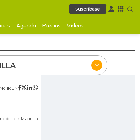
Suscríbase
Suscríbase
ecios
Videos
rios
Agenda
Precios
Videos
ILLA
RTIR EN:
edio en Marinilla