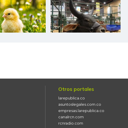
Otros portales
larepublica.co
asuntoslegales.com.co
empresas.larepublica.co
canalrcn.com
rcnradio.com