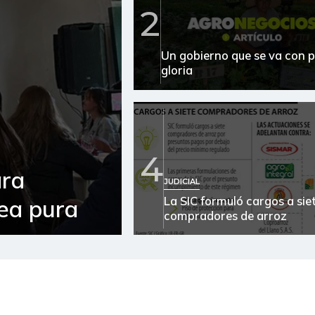
2
Fríjol verde cargamanto
Un gobierno que se va con p
Habichuela
gloria
Lechuga batavia
Mora de castilla
Papa
4
ara
Papa R-12 negra
JUDICIAL
La SIC formuló cargos a sie
sea pura
Papa criolla
compradores de arroz
Pepino cohombro
Pimentón
Remolacha