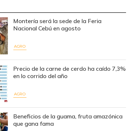
$ 1.125,00
-$ 178,00
-13,66%
Montería será la sede de la Feria
$ 186,00
+$ 48,00
+34,78%
Nacional Cebú en agosto
$ 2.883,00
+$ 300,00
+11,61%
$ 1.700,00
-$ 186,00
-9,86%
AGRO
$ 2.375,00
+$ 1.050,00
+79,25%
Precio de la carne de cerdo ha caído 7,3%
$ 1.162,00
-$ 107,00
-8,43%
en lo corrido del año
mación de Precios), DANE.
AGRO
Beneficios de la guama, fruta amazónica
que gana fama