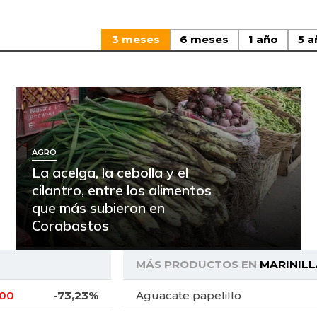
3 meses
6 meses
1 año
5 a
AGRO
La acelga, la cebolla y el
cilantro, entre los alimentos
que más subieron en
Corabastos
MÁS PRODUCTOS EN
MARINILL
,00
-73,23%
Aguacate papelillo