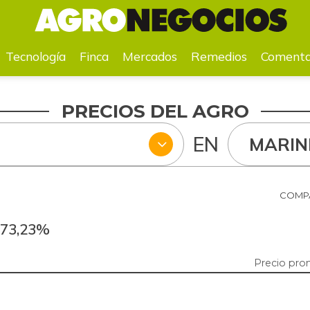
a
Mercados
Remedios
Comentarios
Agenda
Pr
Tecnología
Finca
Mercados
Remedios
Comenta
PRECIOS DEL AGRO
EN
MARIN
COMPA
-73,23%
Precio prom