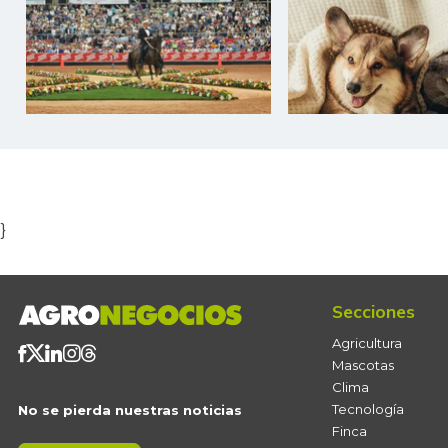
Item
1
of
5
}
Secciones
Agricultura
Mascotas
Clima
Tecnología
No se pierda nuestras noticias
Finca