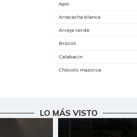
Apio
Arracacha blanca
Arveja verde
Brócoli
Calabacín
Chócolo mazorca
Cidra
Coliflor
Espinaca
LO MÁS VISTO
Fríjol cargamanto blanco
Fríjol cargamanto rojo