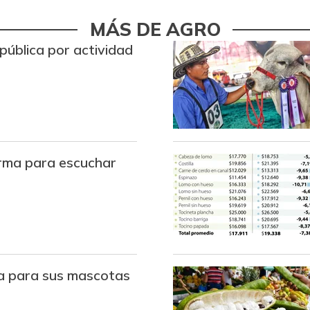
Repollo blanco
MÁS DE AGRO
pública por actividad
Repollo morado
Tomate chonto
Tomate de árbol
Tomate larga vida
rma para escuchar
Zanahoria larga vida
FUENTE: SIPSA (Sistema de Infor
ía para sus mascotas