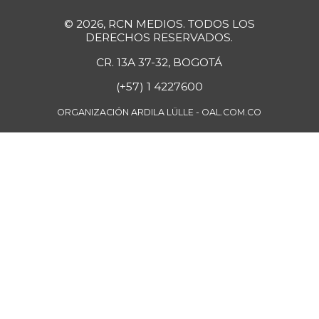
© 2026, RCN MEDIOS. TODOS LOS
DERECHOS RESERVADOS.
CR. 13A 37-32, BOGOTÁ
(+57) 1 4227600
ORGANIZACIÓN ARDILA LÜLLE - OAL.COM.CO