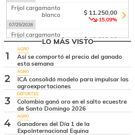
Fríjol cargamanto
$ 11.250,00
blanco
-15,09%
07/25/2026
Fríjol cargamanto
$ 10.600,00
LO MÁS VISTO
rojo
-2,08%
AGRO
07/25/2026
1
Así se comportó el precio del ganado
Fríjol verde
esta semana
$ 3.342,00
cargamanto
AGRO
-0,74%
2
07/25/2026
ICA consolidó modelo para impulsar las
agroexportaciones
Gulupa
$ 3.000,00
DEPORTES
-2,69%
3
03/28/2026
Colombia ganó oro en el salto ecuestre
Limón mandarino
de Santo Domingo 2026
$ 1.758,00
+3,41%
AGRO
07/25/2026
4
Ganadores del Día 1 de la
Papa
$ 1.558,50
ExpoInternacional Equina