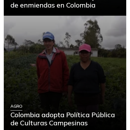
FUENTE: SIPSA (Sistema de Información
de enmiendas en Colombia
de Precios), DANE.
AGRO
Colombia adopta Política Pública
de Culturas Campesinas