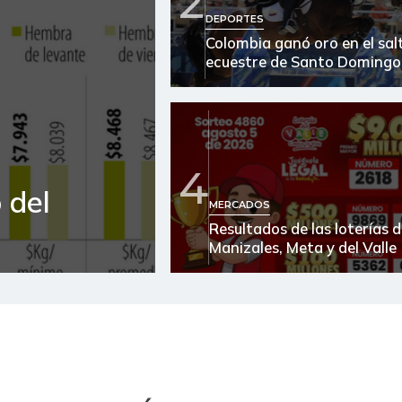
2
Tomate chonto
DEPORTES
Colombia ganó oro en el sal
Tomate de árbol
ecuestre de Santo Domingo
Tomate larga vida
FUENTE: SIPSA (Sistema de Infor
4
 del
MERCADOS
Resultados de las loterías 
Manizales, Meta y del Valle