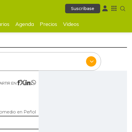
Suscríbase
Suscríbase
ecios
Videos
rios
Agenda
Precios
Videos
RTIR EN:
romedio en Peñol