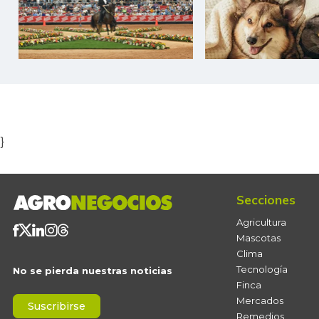
Item
1
of
5
}
Secciones
Agricultura
Mascotas
Clima
Tecnología
No se pierda nuestras noticias
Finca
Mercados
Suscribirse
Remedios