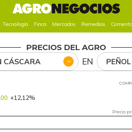
a
Mercados
Remedios
Comentarios
Agenda
Pr
Tecnología
Finca
Mercados
Remedios
Comenta
PRECIOS DEL AGRO
EN
N CÁSCARA
PEÑOL
COMPA
,00
+12,12%
Precio p