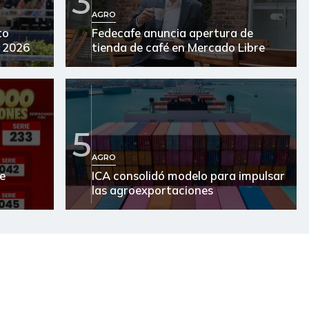
3
$ 2.892,00
+$ 359,00
+14,17%
AGRO
to
Fedecafe anuncia apertura de
$ 3.483,00
-$ 142,00
-3,92%
 2026
tienda de café en Mercado Libre
$ 1.800,00
+$ 700,00
+63,64%
mación de Precios), DANE.
5
AGRO
de
ICA consolidó modelo para impulsar
las agroexportaciones