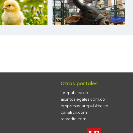
Otros portales
larepublica.co
asuntoslegales.com.co
empresas.larepublica.co
canalrcn.com
rcnradio.com