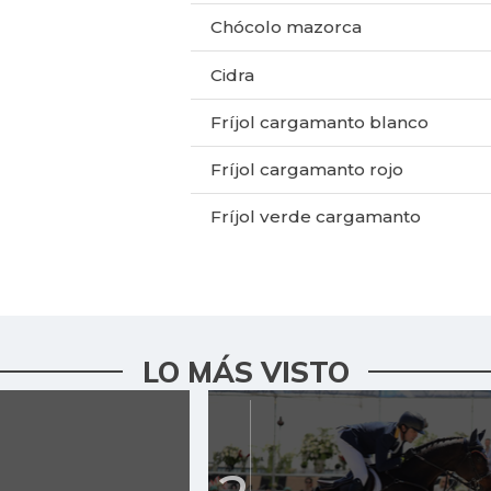
Chócolo mazorca
Cidra
Fríjol cargamanto blanco
Fríjol cargamanto rojo
Fríjol verde cargamanto
Gulupa
Limón mandarino
Papa
LO MÁS VISTO
Pimentón
Plátano guineo