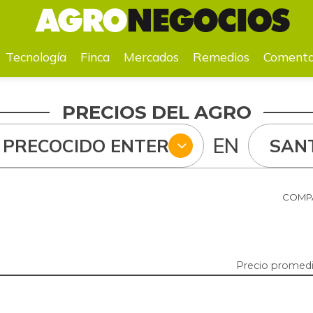
a
Mercados
Remedios
Comentarios
Agenda
Pr
Tecnología
Finca
Mercados
Remedios
Comenta
PRECIOS DEL AGRO
EN
 PRECOCIDO ENTERO
SAN
COMPA
Precio promedi