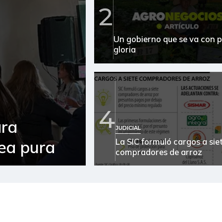
Avena en hojuelas
2
Avena molida
Un gobierno que se va con p
Azúcar
gloria
Azúcar refinada
Bagre rayado entero
congelado
4
Bagre rayado entero fresco
ara
JUDICIAL
Banano criollo
La SIC formuló cargos a sie
sea pura
compradores de arroz
Bocachico criollo fresco
Bocachico importado
Brazo con hueso de cerdo