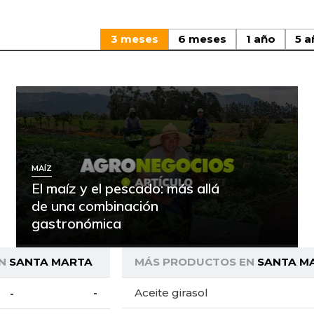
3 meses
6 meses
1 año
5 a
MAÍZ
El maíz y el pescado: más allá
de una combinación
gastronómica
N
SANTA MARTA
MÁS PRODUCTOS EN
SANTA M
Aceite girasol
-
-