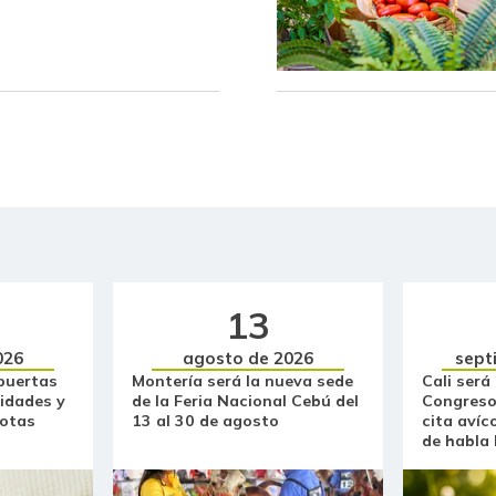
Curuba
Fríjol Zaragoza
Fríjol cabeza negra importado
Fríjol palomito importado
Fécula de maíz
Galletas dulces redondas con
crema
13
Galletas saladas
026
agosto de 2026
sept
puertas
Montería será la nueva sede
Cali será
idades y
de la Feria Nacional Cebú del
Congreso
Gelatina
otas
13 al 30 de agosto
cita avíc
de habla
Guayaba común