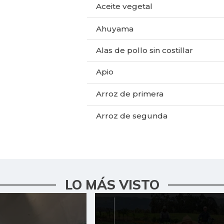
Aceite vegetal
Ahuyama
Alas de pollo sin costillar
Apio
Arroz de primera
Arroz de segunda
Arroz excelso
Arveja enlatada
LO MÁS VISTO
Arveja verde seca
Atún en lata