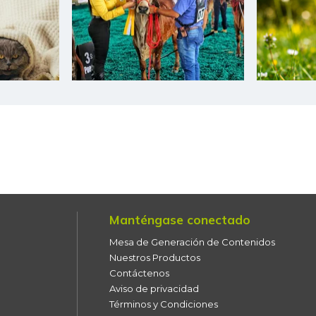
Habichuela
Harina de trigo
Harina precocida de maíz
Huevo rojo A
Huevo rojo AA
Huevo rojo B
Jugo de frutas
Manténgase conectado
Leche en polvo
Mesa de Generación de Contenidos
Lechuga batavia
Nuestros Productos
Contáctenos
Lenteja
Aviso de privacidad
Términos y Condiciones
Limón común