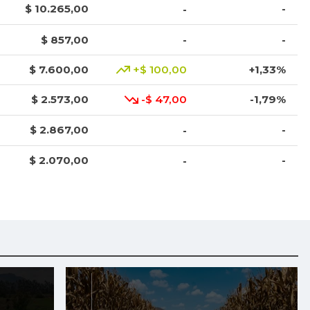
$ 10.265,00
-
-
$ 857,00
-
-
$ 7.600,00
+$ 100,00
+1,33%
$ 2.573,00
-$ 47,00
-1,79%
$ 2.867,00
-
-
$ 2.070,00
-
-
$ 3.563,00
-
-
$ 14.362,00
-
-
$ 4.070,00
-
-
$ 30.882,00
-
-