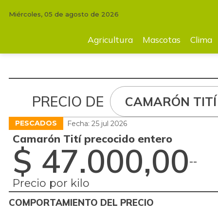
Miércoles, 05 de agosto de 2026
Agricultura
Mascotas
Clima
Tecnología
Finc
Agricultura
Mascotas
Clima
PRECIO DE
CAMARÓN TITÍ
PESCADOS
Fecha: 25 jul 2026
Camarón Tití precocido entero
$ 47.000,00
-
-
Precio por kilo
COMPORTAMIENTO DEL PRECIO