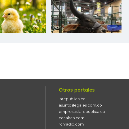
$ 4.050,00
-$ 700,00
-14,74%
$ 2.759,00
-
-
$ 2.766,00
-
-
$ 270,00
+$ 42,00
+18,42%
$ 242,00
-
-
$ 258,00
+$ 46,00
+21,70%
$ 10.656,00
-
-
Otros portales
$ 20.648,00
-$ 402,00
-1,91%
larepublica.co
$ 3.783,00
-$ 434,00
-10,29%
asuntoslegales.com.co
empresas.larepublica.co
$ 5.064,00
-
-
canalrcn.com
rcnradio.com
$ 2.633,00
-
-