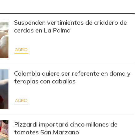
$ 195.392,00
-
-
$ 55.624,00
-
-
Suspenden vertimientos de criadero de
cerdos en La Palma
$ 2.914,00
-$ 382,00
-11,59%
$ 2.998,00
-$ 38,00
-1,25%
AGRO
$ 3.097,00
-$ 533,00
-14,68%
$ 1.750,00
+$ 130,00
+8,02%
Colombia quiere ser referente en doma y
terapias con caballos
$ 35.010,00
-
-
$ 2.100,00
-
-
AGRO
$ 5.333,00
-
-
Pizzardi importará cinco millones de
$ 9.111,00
-
-
tomates San Marzano
$ 23.367,00
+$ 34,00
+0,15%