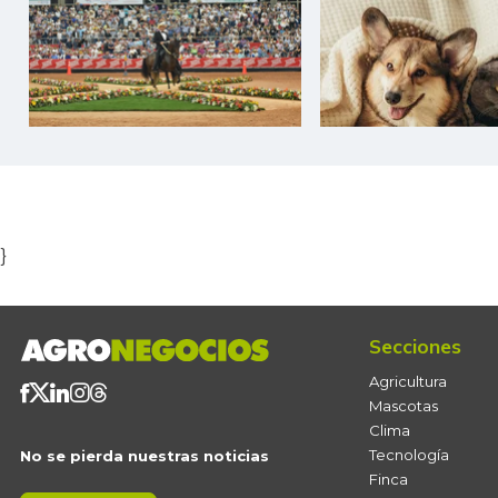
Item
1
of
5
}
Secciones
Agricultura
Mascotas
Clima
Tecnología
No se pierda nuestras noticias
Finca