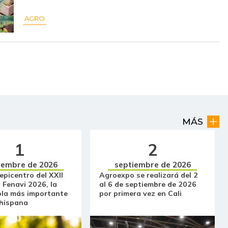
AGRO
$ 2.000,00
-
-
$ 7.539,00
-
-
$ 5.994,00
-
-
$ 7.059,00
-
-
$ 40.461,00
-
-
MÁS
$ 23.059,00
-
-
1
2
$ 18.978,00
-
-
iembre de 2026
septiembre de 2026
 epicentro del XXII
Agroexpo se realizará del 2
 Fenavi 2026, la
al 6 de septiembre de 2026
$ 112.431,00
-$ 402,00
-0,36%
ola más importante
por primera vez en Cali
 hispana
$ 1.891,00
+$ 152,00
+8,74%