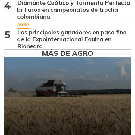
-
07/25/2026
Diamante Caótico y Tormenta Perfecta
4
brillaron en campeonatos de trocha
Atún en lata
$ 30.882,00
colombiana
-
04/12/2025
AGRO
Avena en hojuelas
Los principales ganadores en paso fino
5
$ 9.304,00
de la Expointernacional Equina en
-
07/25/2026
Rionegro
Avena molida
MÁS DE AGRO
$ 12.197,00
-
07/25/2026
Azúcar
$ 2.927,00
-0,10%
07/25/2026
Azúcar refinada
$ 3.373,00
-
07/25/2026
Bagre rayado
$ 32.000,00
entero congelado
-
07/25/2026