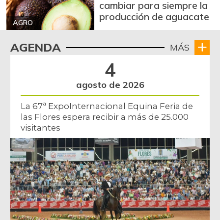
Cebolla larga
$ 1.750,00
cambiar para siempre la
+8,02%
producción de aguacate
07/27/2019
AGRO
Chocolate dulce
$ 35.010,00
AGENDA
-
MÁS
07/25/2026
4
Chócolo mazorca
$ 2.100,00
-
07/25/2026
agosto de 2026
Cilantro
$ 5.333,00
La 67ª ExpoInternacional Equina Feria de
-
07/25/2026
las Flores espera recibir a más de 25.000
visitantes
Ciruela importada
$ 9.111,00
-
11/24/2018
Costilla de cerdo
$ 23.367,00
+0,15%
07/25/2026
Curuba
$ 2.000,00
-
04/23/2016