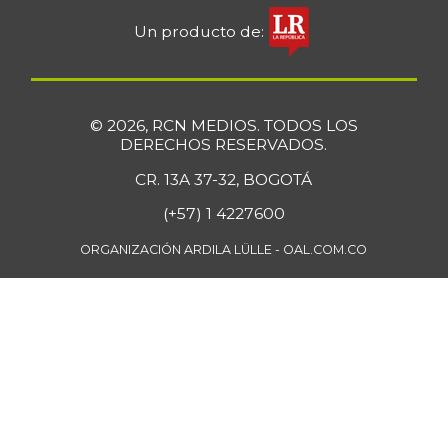
01/18/2020
Un producto de:
Lulo
$ 6.533,00
-1,39%
07/25/2026
Mandarina común
$ 2.292,00
© 2026, RCN MEDIOS. TODOS LOS
-29,02%
06/21/2025
DERECHOS RESERVADOS.
Manzana roja
$ 4.400,00
CR. 13A 37-32, BOGOTÁ
-1,79%
11/24/2018
(+57) 1 4227600
Manzana verde
$ 4.600,00
ORGANIZACIÓN ARDILA LÜLLE - OAL.COM.CO
+1,77%
11/24/2018
Maracuyá
$ 5.600,00
+0,90%
07/25/2026
Margarina
$ 20.062,00
-
07/25/2026
Mayonesa
$ 16.863,00