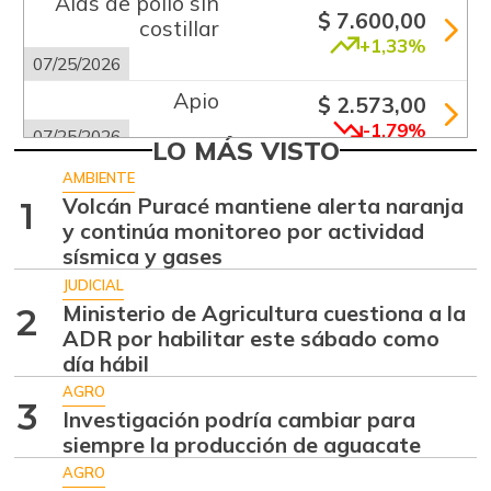
Alas de pollo sin
$ 7.600,00
costillar
+1,33%
07/25/2026
Apio
$ 2.573,00
-1,79%
07/25/2026
LO MÁS VISTO
Arroz de primera
$ 2.867,00
AMBIENTE
-
Volcán Puracé mantiene alerta naranja
1
07/25/2026
y continúa monitoreo por actividad
Arroz de segunda
$ 2.070,00
sísmica y gases
-
05/15/2021
JUDICIAL
Ministerio de Agricultura cuestiona a la
2
Arroz excelso
$ 3.563,00
ADR por habilitar este sábado como
-
07/25/2026
día hábil
Arveja enlatada
$ 14.362,00
AGRO
3
Investigación podría cambiar para
-
07/25/2026
siempre la producción de aguacate
Arveja verde seca
$ 4.070,00
AGRO