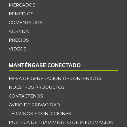
-
MERCADOS
07/25/2026
REMEDIOS
Gelatina
$ 112.431,00
COMENTARIOS
-0,36%
07/25/2026
AGENDA
Guayaba común
$ 1.891,00
PRECIOS
+8,74%
04/08/2023
VIDEOS
Habichuela
$ 4.050,00
-14,74%
11/29/2025
MANTÉNGASE CONECTADO
Harina de trigo
$ 2.759,00
MESA DE GENERACIÓN DE CONTENIDOS
-
07/25/2026
NUESTROS PRODUCTOS
Huevo rojo A
$ 270,00
CONTÁCTENOS
+18,42%
04/16/2016
AVISO DE PRIVACIDAD
Huevo rojo AA
$ 242,00
TÉRMINOS Y CONDICIONES
-
04/09/2016
POLÍTICA DE TRATAMIENTO DE INFORMACIÓN