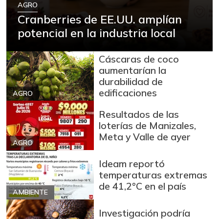
AGRO
-
07/25/2026
Cranberries de EE.UU. amplían
Café molido
$ 55.624,00
potencial en la industria local
-
07/25/2026
Camarón Tití
Cáscaras de coco
$ 47.000,00
precocido entero
aumentarían la
-
durabilidad de
07/25/2026
edificaciones
AGRO
Cebolla cabezona
$ 2.914,00
blanca
Resultados de las
-11,59%
loterías de Manizales,
07/25/2026
Meta y Valle de ayer
Cebolla cabezona
AGRO
$ 2.998,00
roja
Ideam reportó
-1,25%
07/25/2026
temperaturas extremas
de 41,2°C en el país
Cebolla junca
$ 3.097,00
AMBIENTE
-14,68%
07/25/2026
Investigación podría