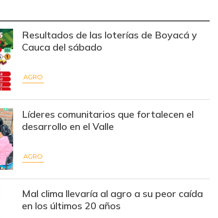
$ 55.624,00
-
-
$ 47.000,00
-
-
Resultados de las loterías de Boyacá y
Cauca del sábado
$ 2.914,00
-$ 382,00
-11,59%
$ 2.998,00
-$ 38,00
-1,25%
AGRO
$ 3.097,00
-$ 533,00
-14,68%
Líderes comunitarios que fortalecen el
$ 1.750,00
+$ 130,00
+8,02%
desarrollo en el Valle
$ 35.010,00
-
-
AGRO
$ 2.100,00
-
-
$ 5.333,00
-
-
Mal clima llevaría al agro a su peor caída
$ 9.111,00
-
en los últimos 20 años
-