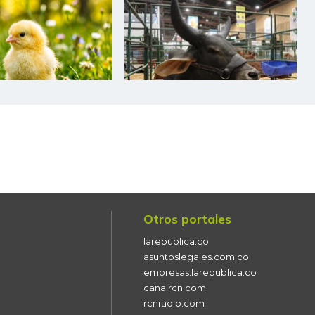
$ 4.050,00
-$ 700,00
-14,74%
$ 2.759,00
-
-
$ 2.766,00
-
-
$ 270,00
+$ 42,00
+18,42%
$ 242,00
-
-
$ 258,00
+$ 46,00
+21,70%
$ 10.656,00
-
-
Otros portales
$ 20.648,00
-$ 402,00
-1,91%
larepublica.co
asuntoslegales.com.co
$ 3.783,00
-$ 434,00
-10,29%
empresas.larepublica.co
canalrcn.com
$ 5.064,00
-
-
rcnradio.com