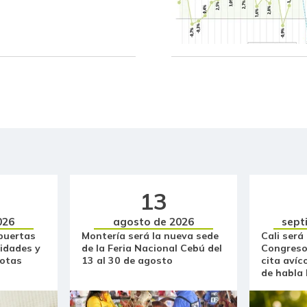
Costilla de cerdo
Curuba
Fríjol Zaragoza
Fríjol cabeza negra importado
Fríjol palomito importado
Fécula de maíz
Galletas dulces redondas con
13
crema
026
agosto de 2026
sept
Galletas saladas
puertas
Montería será la nueva sede
Cali será
idades y
de la Feria Nacional Cebú del
Congreso
otas
13 al 30 de agosto
cita avíc
Gelatina
de habla
Guayaba común