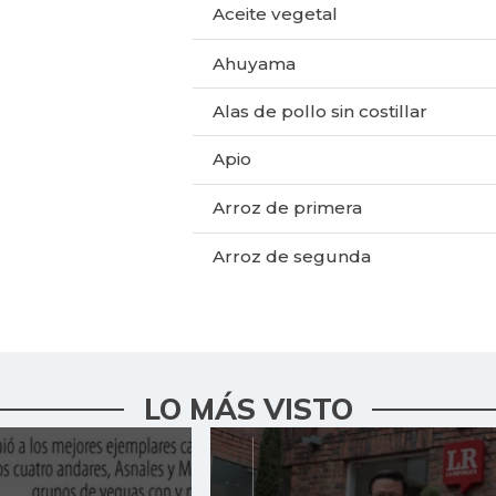
Aceite vegetal
Ahuyama
Alas de pollo sin costillar
Apio
Arroz de primera
Arroz de segunda
Arroz excelso
Arveja enlatada
LO MÁS VISTO
Arveja verde seca
Atún en lata