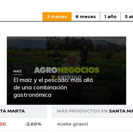
3 meses
6 meses
1 año
5 a
MAÍZ
El maíz y el pescado: más allá
de una combinación
gastronómica
TA MARTA
MÁS PRODUCTOS EN
SANTA M
,00
-2,00%
Aceite girasol