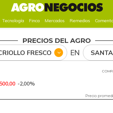
a
Mercados
Remedios
Comentarios
Agenda
Pr
Tecnología
Finca
Mercados
Remedios
Comenta
PRECIOS DEL AGRO
EN
CRIOLLO FRESCO
SANTA
COMPA
500,00
-2,00%
Precio promedi