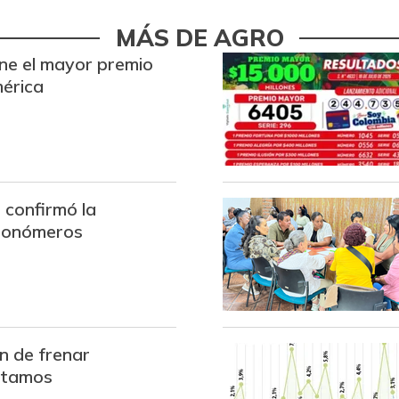
Café molido
MÁS DE AGRO
Camarón Tití precocido
ne el mayor premio
entero
mérica
Cebolla cabezona blanca
Cebolla cabezona roja
Cebolla junca
confirmó la
Cebolla larga
Monómeros
Chocolate dulce
Chócolo mazorca
Cilantro
n de frenar
Ciruela importada
ótamos