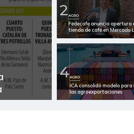
Avena en hojuelas
2
Avena molida
AGRO
Fedecafe anuncia apertura 
Azúcar
tienda de café en Mercado L
Azúcar refinada
Bagre rayado entero
congelado
4
Bagre rayado entero fresco
a
AGRO
Banano criollo
ICA consolidó modelo para 
a
las agroexportaciones
Bocachico importado
Brazo con hueso de cerdo
Café instantáneo