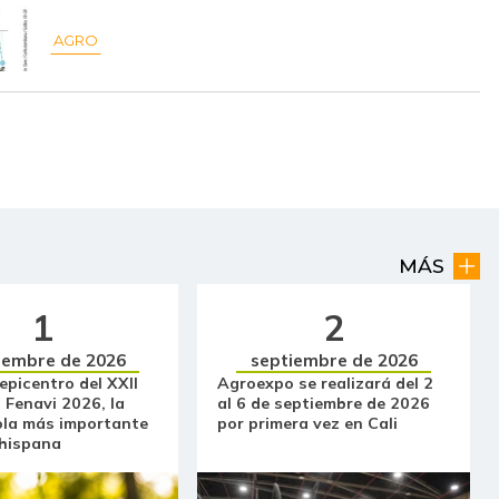
$ 23.367,00
+$ 34,00
+0,15%
AGRO
$ 2.000,00
-
-
$ 7.539,00
-
-
$ 5.994,00
-
-
$ 7.059,00
-
-
$ 40.461,00
-
-
MÁS
1
2
$ 23.059,00
-
-
iembre de 2026
septiembre de 2026
$ 18.978,00
-
-
 epicentro del XXII
Agroexpo se realizará del 2
 Fenavi 2026, la
al 6 de septiembre de 2026
ola más importante
por primera vez en Cali
$ 112.431,00
-$ 402,00
-0,36%
 hispana
$ 1.891,00
+$ 152,00
+8,74%