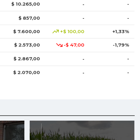
$ 10.265,00
-
-
$ 857,00
-
-
$ 7.600,00
+$ 100,00
+1,33%
$ 2.573,00
-$ 47,00
-1,79%
$ 2.867,00
-
-
$ 2.070,00
-
-
$ 3.563,00
-
-
$ 14.362,00
-
-
$ 4.070,00
-
-
$ 30.882,00
-
-