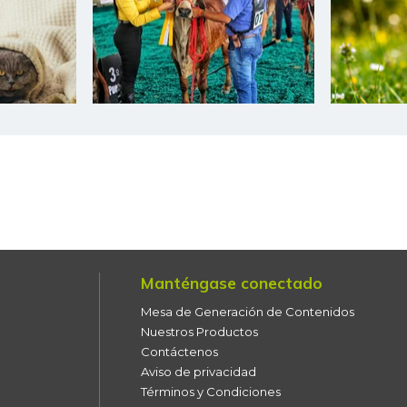
Habichuela
Harina de trigo
Harina precocida de maíz
Huevo rojo A
Huevo rojo AA
Huevo rojo B
Jugo de frutas
Manténgase conectado
Leche en polvo
Mesa de Generación de Contenidos
Nuestros Productos
Lechuga batavia
Contáctenos
Aviso de privacidad
Lenteja
Términos y Condiciones