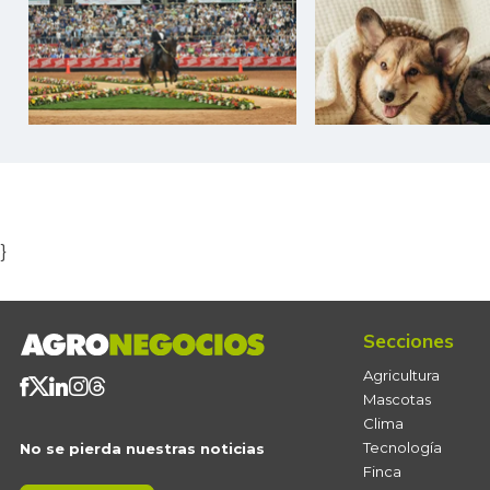
Item
1
of
5
}
Secciones
Agricultura
Mascotas
Clima
Tecnología
No se pierda nuestras noticias
Finca