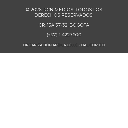
07/25/2026
© 2026, RCN MEDIOS. TODOS LOS
Filete importado
DERECHOS RESERVADOS.
$ 30.500,00
de merluza
+12,13%
CR. 13A 37-32, BOGOTÁ
07/25/2026
(+57) 1 4227600
Fresa
$ 10.653,00
+21,75%
ORGANIZACIÓN ARDILA LÜLLE - OAL.COM.CO
07/25/2026
Fríjol
$ 10.101,00
-
07/25/2026
Fríjol bolón
$ 13.185,00
+3,46%
07/25/2026
Fríjol cargamanto
$ 12.885,00
rojo
-
07/25/2026
Fríjol verde en
$ 5.867,00
vaina