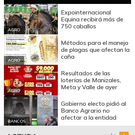
Brazo con hueso
Expointernacional
$ 10.000,00
de cerdo
Equina recibirá más de
-
03/04/2017
750 caballos
AGRO
Brazo sin hueso
$ 12.000,00
de cerdo
Métodos para el manejo
-
de plagas que afectan la
03/04/2017
caña
AGRO
Breva
$ 7.253,00
-13,47%
01/10/2026
Resultados de las
loterías de Manizales,
Brócoli
$ 2.133,00
Meta y Valle de ayer
-
AGRO
07/25/2026
Cabeza de lomo
Gobierno electo pidió al
$ 13.500,00
de cerdo
Banco Agrario no
-
afectar a la entidad
03/04/2017
BANCOS
Cadera de res
$ 15.500,00