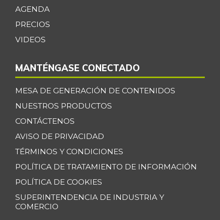
-
AGENDA
07/25/2026
PRECIOS
Cogote de carne
$ 11.000,00
de res
VIDEOS
-
03/04/2017
MANTÉNGASE CONECTADO
Coliflor
$ 2.500,00
-
07/25/2026
MESA DE GENERACIÓN DE CONTENIDOS
Costilla de cerdo
$ 10.000,00
NUESTROS PRODUCTOS
-
03/04/2017
CONTÁCTENOS
Costilla de res
AVISO DE PRIVACIDAD
$ 8.000,00
-
TÉRMINOS Y CONDICIONES
03/04/2017
POLÍTICA DE TRATAMIENTO DE INFORMACIÓN
Curuba
$ 3.033,00
+21,32%
POLÍTICA DE COOKIES
07/25/2026
SUPERINTENDENCIA DE INDUSTRIA Y
Curuba larga
$ 1.000,00
COMERCIO
-
07/12/2014