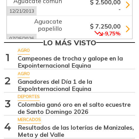
Aguacate común
$ 2.500,00
-
12/21/2013
Aguacate
$ 7.250,00
papelillo
-9,75%
07/25/2026
LO MÁS VISTO
Ahuyama
$ 1.233,00
AGRO
1
+23,30%
Campeones de trocha y galope en la
07/25/2026
Expointernacional Equina
Ajo
$ 5.289,00
AGRO
-18,63%
2
07/25/2026
Ganadores del Día 1 de la
ExpoInternacional Equina
Alas de pollo sin
$ 9.000,00
costillar
DEPORTES
3
-
Colombia ganó oro en el salto ecuestre
07/25/2026
de Santo Domingo 2026
Apio
$ 1.017,00
MERCADOS
4
-
Resultados de las loterías de Manizales,
07/25/2026
Meta y del Valle
Arracacha blanca