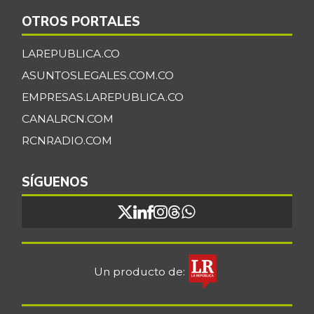
Espinaca
$ 3.444,00
OTROS PORTALES
-
07/25/2026
LAREPUBLICA.CO
Espinazo de cerdo
$ 7.000,00
ASUNTOSLEGALES.COM.CO
-
03/04/2017
EMPRESAS.LAREPUBLICA.CO
Falda de res
$ 11.500,00
CANALRCN.COM
-
03/04/2017
RCNRADIO.COM
Filete congelado
$ 13.800,00
de róbalo
SÍGUENOS
-
02/16/2019
Filete congelado
$ 8.000,00
de toyo blanco
-
10/12/2013
Un producto de:
Filete de salmón
$ 47.200,00
congelado
-11,78%