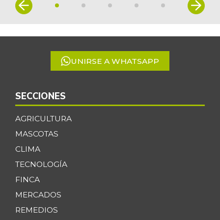
Item
Cebolla cabezona
1
$ 2.400,00
blanca
of
-19,11%
07/25/2026
5
Cebolla larga
$ 2.857,00
UNIRSE A WHATSAPP
+15,39%
07/25/2026
Centro de pierna
$ 15.500,00
de res
SECCIONES
-
03/04/2017
AGRICULTURA
Chatas de res
$ 16.000,00
MASCOTAS
-
03/04/2017
CLIMA
Chocolate amargo
$ 41.250,00
TECNOLOGÍA
-
07/25/2026
FINCA
Chócolo mazorca
$ 964,50
MERCADOS
-
07/25/2026
REMEDIOS