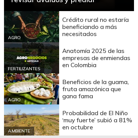
Brazo con hueso
$ 10.000,00
de cerdo
Crédito rural no estaría
-
03/04/2017
beneficiando a más
necesitados
Brazo sin hueso
AGRO
$ 12.000,00
de cerdo
-
Anatomía 2025 de las
03/04/2017
empresas de enmiendas
Breva
$ 7.253,00
en Colombia
FERTILIZANTES
-13,47%
01/10/2026
Beneficios de la guama,
Brócoli
$ 2.133,00
fruta amazónica que
-
07/25/2026
gana fama
AGRO
Cabeza de lomo
$ 13.500,00
de cerdo
Probabilidad de El Niño
-
‘muy fuerte’ subió a 81%
03/04/2017
en octubre
Cadera de res
AMBIENTE
$ 15.500,00