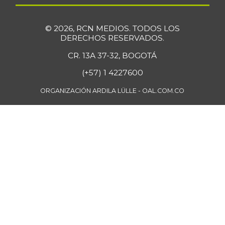
10/12/2013
Filete de salmón
$ 47.200,00
© 2026, RCN MEDIOS. TODOS LOS
congelado
DERECHOS RESERVADOS.
-11,78%
07/25/2026
CR. 13A 37-32, BOGOTÁ
Filete importado
(+57) 1 4227600
$ 30.500,00
de merluza
+12,13%
ORGANIZACIÓN ARDILA LÜLLE - OAL.COM.CO
07/25/2026
Fresa
$ 10.653,00
+21,75%
07/25/2026
Fríjol
$ 10.101,00
-
07/25/2026
Fríjol bolón
$ 13.185,00
+3,46%
07/25/2026
Fríjol cargamanto
$ 12.885,00
rojo