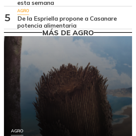
$ 2.083,00
esta semana
-1,33%
07/18/2026
AGRO
5
De la Espriella propone a Casanare
Arroz de primera
$ 3.668,00
potencia alimentaria
+14,20%
07/25/2026
MÁS DE AGRO
Arveja verde
$ 6.000,00
+7,14%
07/25/2026
Arveja verde seca
$ 4.780,00
-
07/25/2026
Atún en lata
$ 37.619,00
-
07/25/2026
Avena en hojuelas
$ 10.044,00
-
07/25/2026
Azúcar
$ 2.265,00
-4,71%
07/25/2026
AGRO