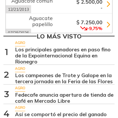
Aguacate común
$ 2.500,00
-
12/21/2013
Aguacate
$ 7.250,00
papelillo
-9,75%
07/25/2026
LO MÁS VISTO
Ahuyama
$ 1.233,00
AGRO
+23,30%
Los principales ganadores en paso fino
1
07/25/2026
de la Expointernacional Equina en
Ajo
$ 5.289,00
Rionegro
-18,63%
07/25/2026
AGRO
2
Los campeones de Trote y Galope en la
Alas de pollo sin
$ 9.000,00
tercera jornada en la Feria de las Flores
costillar
-
AGRO
07/25/2026
3
Fedecafe anuncia apertura de tienda de
Apio
café en Mercado Libre
$ 1.017,00
-
AGRO
07/25/2026
4
Así se comportó el precio del ganado
Arracacha blanca