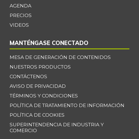
Cilantro
$ 4.267,00
AGENDA
-
07/25/2026
PRECIOS
Coco
$ 3.633,00
VIDEOS
-
07/25/2026
MANTÉNGASE CONECTADO
Cogote de carne
$ 11.000,00
de res
-
MESA DE GENERACIÓN DE CONTENIDOS
03/04/2017
NUESTROS PRODUCTOS
Coliflor
$ 2.500,00
CONTÁCTENOS
-
07/25/2026
AVISO DE PRIVACIDAD
Costilla de cerdo
$ 10.000,00
TÉRMINOS Y CONDICIONES
-
03/04/2017
POLÍTICA DE TRATAMIENTO DE INFORMACIÓN
Costilla de res
$ 8.000,00
POLÍTICA DE COOKIES
-
03/04/2017
SUPERINTENDENCIA DE INDUSTRIA Y
COMERCIO
Curuba
$ 3.033,00