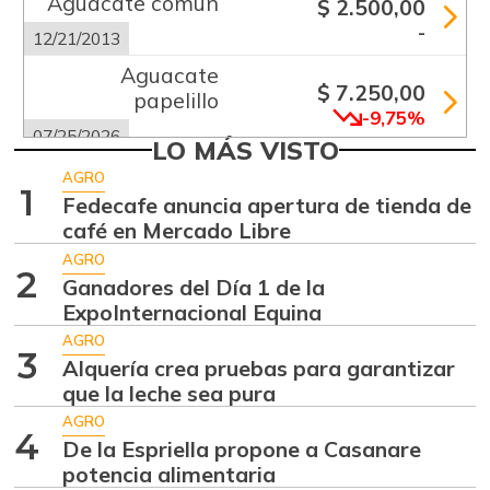
Aguacate común
$ 2.500,00
-
12/21/2013
Aguacate
$ 7.250,00
papelillo
-9,75%
07/25/2026
LO MÁS VISTO
Ahuyama
$ 1.233,00
AGRO
1
+23,30%
Fedecafe anuncia apertura de tienda de
07/25/2026
café en Mercado Libre
Ajo
$ 5.289,00
AGRO
-18,63%
2
07/25/2026
Ganadores del Día 1 de la
ExpoInternacional Equina
Alas de pollo sin
$ 9.000,00
costillar
AGRO
3
-
Alquería crea pruebas para garantizar
07/25/2026
que la leche sea pura
Apio
$ 1.017,00
AGRO
4
-
De la Espriella propone a Casanare
07/25/2026
potencia alimentaria
Arracacha blanca