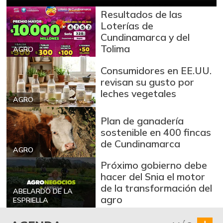
Brazo con hueso
Resultados de las
$ 10.000,00
de cerdo
Loterías de
-
Cundinamarca y del
03/04/2017
Tolima
AGRO
Brazo sin hueso
$ 12.000,00
de cerdo
Consumidores en EE.UU.
-
revisan su gusto por
03/04/2017
leches vegetales
AGRO
Breva
$ 7.253,00
-13,47%
01/10/2026
Plan de ganadería
sostenible en 400 fincas
Brócoli
$ 2.133,00
de Cundinamarca
-
AGRO
07/25/2026
Próximo gobierno debe
Cabeza de lomo
$ 13.500,00
hacer del Snia el motor
de cerdo
de la transformación del
-
ABELARDO DE LA
03/04/2017
agro
ESPRIELLA
Cadera de res
$ 15.500,00