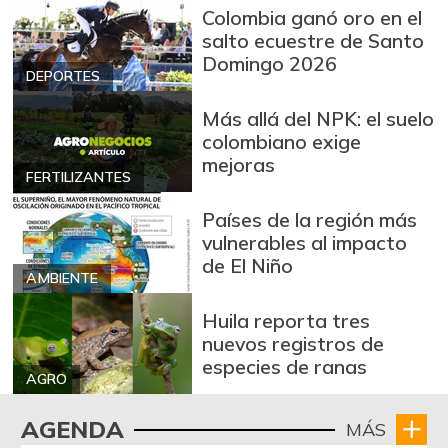
Brazo con hueso
Colombia ganó oro en el
$ 10.000,00
de cerdo
salto ecuestre de Santo
-
03/04/2017
Domingo 2026
DEPORTES
Brazo sin hueso
$ 12.000,00
de cerdo
Más allá del NPK: el suelo
-
colombiano exige
03/04/2017
mejoras
FERTILIZANTES
Breva
$ 7.253,00
-13,47%
01/10/2026
Países de la región más
vulnerables al impacto
Brócoli
$ 2.133,00
de El Niño
-
AMBIENTE
07/25/2026
Cabeza de lomo
Huila reporta tres
$ 13.500,00
de cerdo
nuevos registros de
-
especies de ranas
03/04/2017
AGRO
Cadera de res
$ 15.500,00
AGENDA
MÁS
-
03/04/2017