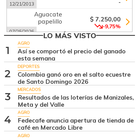
-
12/21/2013
Aguacate
$ 7.250,00
papelillo
-9,75%
07/25/2026
LO MÁS VISTO
Ahuyama
$ 1.233,00
AGRO
1
+23,30%
Así se comportó el precio del ganado
07/25/2026
esta semana
Ajo
$ 5.289,00
DEPORTES
-18,63%
2
07/25/2026
Colombia ganó oro en el salto ecuestre
de Santo Domingo 2026
Alas de pollo sin
$ 9.000,00
costillar
MERCADOS
3
-
Resultados de las loterías de Manizales,
07/25/2026
Meta y del Valle
Apio
$ 1.017,00
AGRO
4
-
Fedecafe anuncia apertura de tienda de
07/25/2026
café en Mercado Libre
Arracacha blanca
$ 2.083,00
AGRO