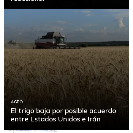
$ 27.500,00
postas congelado
-
07/25/2026
Banano criollo
$ 1.383,00
-7,80%
07/25/2026
Berenjena
$ 1.667,00
-16,65%
04/27/2019
Bocachico
$ 19.800,00
importado
-
07/25/2026
Bola de brazo de
$ 15.500,00
res
-
AGRO
03/04/2017
El trigo baja por posible acuerdo
Bota de res
$ 14.500,00
entre Estados Unidos e Irán
-
03/04/2017