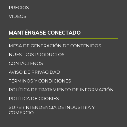
-
07/25/2026
PRECIOS
Coco
$ 3.633,00
VIDEOS
-
07/25/2026
MANTÉNGASE CONECTADO
Cogote de carne
$ 11.000,00
de res
-
MESA DE GENERACIÓN DE CONTENIDOS
03/04/2017
NUESTROS PRODUCTOS
Coliflor
$ 2.500,00
CONTÁCTENOS
-
07/25/2026
AVISO DE PRIVACIDAD
Costilla de cerdo
$ 10.000,00
TÉRMINOS Y CONDICIONES
-
03/04/2017
POLÍTICA DE TRATAMIENTO DE INFORMACIÓN
Costilla de res
$ 8.000,00
POLÍTICA DE COOKIES
-
03/04/2017
SUPERINTENDENCIA DE INDUSTRIA Y
COMERCIO
Curuba
$ 3.033,00
+21,32%
07/25/2026