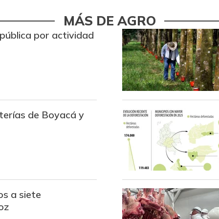
Brazo con hueso de cerdo
MÁS DE AGRO
Brazo sin hueso de cerdo
pública por actividad
Breva
Brócoli
Cabeza de lomo de cerdo
Cadera de res
oterías de Boyacá y
Café molido
Camarón Tití precocido
entero
Carne de cerdo en canal
s a siete
oz
Carne de res en canal