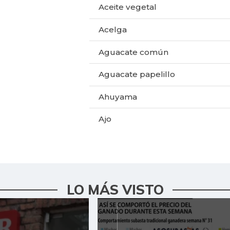
Aceite vegetal
Acelga
Aguacate común
Aguacate papelillo
Ahuyama
Ajo
Alas de pollo sin costillar
Apio
LO MÁS VISTO
Arracacha blanca
Arroz de primera