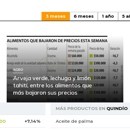
3 meses
6 meses
1 año
5 a
AGRO
Arveja verde, lechuga y limón
tahití, entre los alimentos que
más bajaron sus precios
MÁS PRODUCTOS EN
QUINDÍO
,00
+7,14%
Aceite de palma