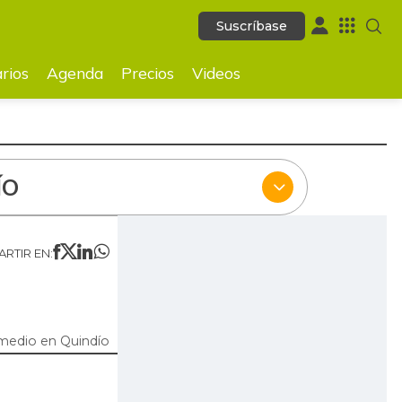
Suscríbase
Suscríbase
ecios
Videos
rios
Agenda
Precios
Videos
ÍO
RTIR EN:
medio en Quindío