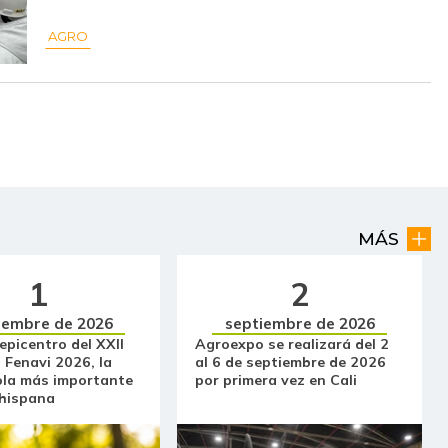
$ 15.000,00
-
-
AGRO
$ 2.400,00
-$ 567,00
-19,11%
$ 2.857,00
+$ 381,00
+15,39%
$ 15.500,00
-
-
$ 16.000,00
-
-
$ 41.250,00
-
-
MÁS
$ 964,50
-
-
1
2
iembre de 2026
septiembre de 2026
$ 4.267,00
-
-
 epicentro del XXII
Agroexpo se realizará del 2
 Fenavi 2026, la
al 6 de septiembre de 2026
$ 3.633,00
-
-
ola más importante
por primera vez en Cali
 hispana
$ 11.000,00
-
-