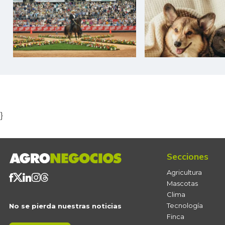
Item
1
of
5
}
Secciones
Agricultura
Mascotas
Clima
Tecnología
No se pierda nuestras noticias
Finca