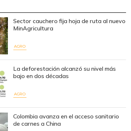
$ 10.000,00
-
-
$ 12.000,00
-
-
Sector cauchero fija hoja de ruta al nuevo
MinAgricultura
$ 7.253,00
-$ 1.129,00
-13,47%
$ 2.133,00
-
-
AGRO
$ 13.500,00
-
-
$ 15.500,00
-
-
La deforestación alcanzó su nivel más
bajo en dos décadas
$ 68.824,00
-
-
AGRO
$ 29.500,00
-$ 6.000,00
-16,90%
$ 7.800,00
-
-
Colombia avanza en el acceso sanitario
de carnes a China
$ 10.500,00
-
-