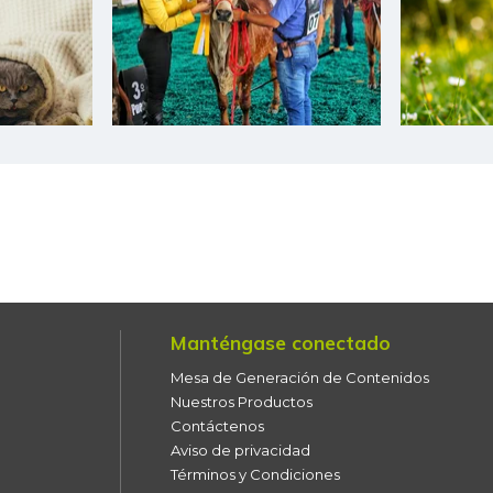
Coliflor
Costilla de cerdo
Costilla de res
Curuba
Curuba larga
Espinaca
Espinazo de cerdo
Manténgase conectado
Falda de res
Mesa de Generación de Contenidos
Filete congelado de róbalo
Nuestros Productos
Contáctenos
Filete congelado de toyo
Aviso de privacidad
blanco
Términos y Condiciones