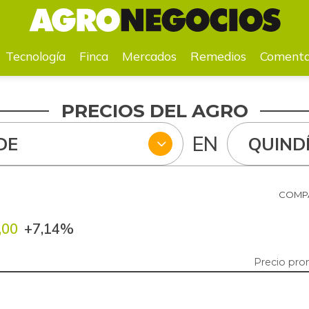
a
Mercados
Remedios
Comentarios
Agenda
Pr
Tecnología
Finca
Mercados
Remedios
Comenta
PRECIOS DEL AGRO
EN
DE
QUIND
COMPA
,00
+7,14%
Precio pro