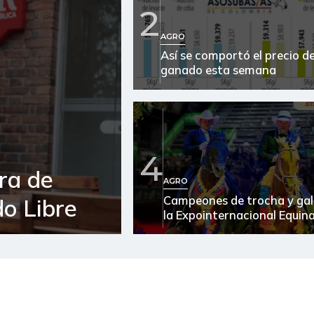
Arveja verde seca
2
Atún en lata
AGRO
Así se comportó el precio de
Avena en hojuelas
ganado esta semana
Azúcar
Bagre rayado en postas
congelado
4
Banano criollo
ra de
AGRO
Berenjena
Campeones de trocha y gal
o Libre
la Expointernacional Equin
Bocachico importado
Bola de brazo de res
Bota de res