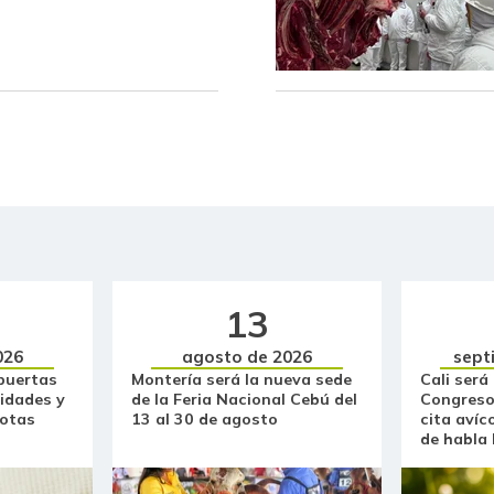
Cazuela de mariscos
Cebolla cabezona blanca
Cebolla larga
Centro de pierna de res
Chatas de res
Chocolate amargo
Chócolo mazorca
13
026
agosto de 2026
sept
Cilantro
puertas
Montería será la nueva sede
Cali será
idades y
de la Feria Nacional Cebú del
Congreso
Coco
otas
13 al 30 de agosto
cita avíc
de habla
Cogote de carne de res