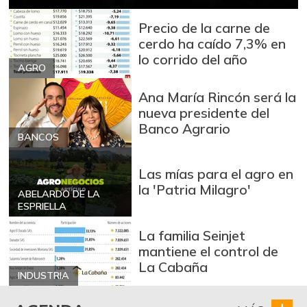
Bola de brazo de
$ 33.000,00
res
Precio de la carne de
-
cerdo ha caído 7,3% en
07/25/2026
lo corrido del año
Bola de pierna de
AGRO
$ 40.000,00
res
-
Ana María Rincón será la
07/25/2026
nueva presidente del
Bota de res
Banco Agrario
$ 33.000,00
BANCOS
-
07/25/2026
Brócoli
Las mías para el agro en
$ 1.900,00
la 'Patria Milagro'
+3,66%
07/25/2026
ABELARDO DE LA
ESPRIELLA
Cadera de res
$ 30.000,00
La familia Seinjet
+1,69%
07/25/2026
mantiene el control de
Café molido
$ 87.500,00
La Cabaña
INDUSTRIA
-
07/25/2026