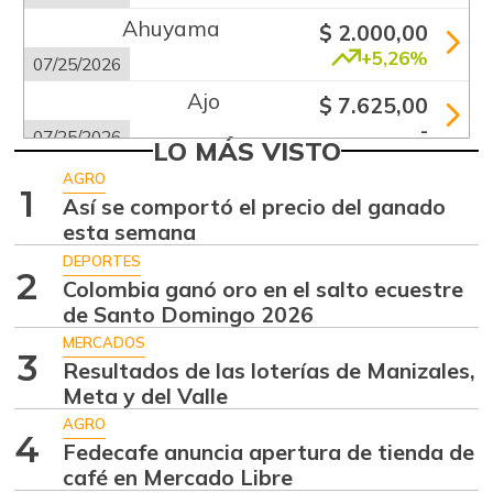
Ahuyama
$ 2.000,00
+5,26%
07/25/2026
Ajo
$ 7.625,00
-
07/25/2026
LO MÁS VISTO
Apio
$ 1.920,00
AGRO
1
-
Así se comportó el precio del ganado
07/25/2026
esta semana
Arracacha blanca
$ 4.677,00
DEPORTES
+14,83%
2
07/25/2026
Colombia ganó oro en el salto ecuestre
de Santo Domingo 2026
Arroz de primera
$ 4.560,00
MERCADOS
-
07/25/2026
3
Resultados de las loterías de Manizales,
Arroz de segunda
Meta y del Valle
$ 2.187,00
-
AGRO
07/06/2013
4
Fedecafe anuncia apertura de tienda de
Arveja verde
$ 6.600,00
café en Mercado Libre