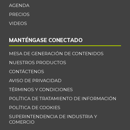
07/25/2026
AGENDA
Costilla de cerdo
$ 21.000,00
PRECIOS
-
07/25/2026
VIDEOS
Costilla de res
$ 22.000,00
-
07/25/2026
MANTÉNGASE CONECTADO
Curuba
$ 2.833,00
MESA DE GENERACIÓN DE CONTENIDOS
-
06/18/2022
NUESTROS PRODUCTOS
Curuba larga
$ 1.325,00
CONTÁCTENOS
-0,97%
07/12/2014
AVISO DE PRIVACIDAD
Espinaca
$ 6.000,00
TÉRMINOS Y CONDICIONES
-
07/25/2026
POLÍTICA DE TRATAMIENTO DE INFORMACIÓN
Espinazo de cerdo
$ 15.500,00
POLÍTICA DE COOKIES
+3,33%
07/25/2026
SUPERINTENDENCIA DE INDUSTRIA Y
COMERCIO
Falda de res
$ 22.000,00