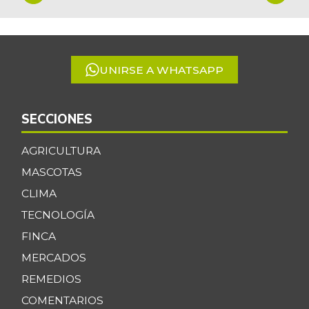
1
-
of
07/25/2026
5
Chocolate amargo
$ 96.000,00
-
07/25/2026
UNIRSE A WHATSAPP
Chócolo mazorca
$ 1.100,00
-5,98%
07/25/2026
SECCIONES
Cilantro
$ 4.500,00
AGRICULTURA
-19,64%
07/25/2026
MASCOTAS
Coco
$ 7.742,00
CLIMA
-
07/25/2026
TECNOLOGÍA
Cogote de carne
$ 14.500,00
FINCA
de res
-
MERCADOS
08/28/2021
REMEDIOS
Coliflor
$ 3.550,00
COMENTARIOS
+10,94%