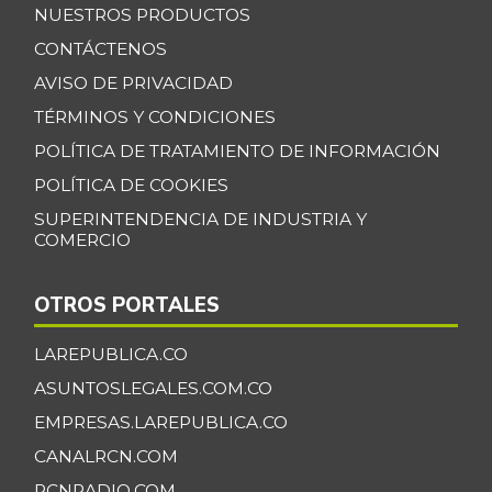
Maíz blanco
NUESTROS PRODUCTOS
$ 2.787,00
trillado
+6,37%
CONTÁCTENOS
07/25/2026
AVISO DE PRIVACIDAD
Menudencias de
TÉRMINOS Y CONDICIONES
$ 4.000,00
pollo
+1,70%
POLÍTICA DE TRATAMIENTO DE INFORMACIÓN
07/25/2026
POLÍTICA DE COOKIES
Morrillo de res
$ 24.833,00
SUPERINTENDENCIA DE INDUSTRIA Y
+2,05%
07/25/2026
COMERCIO
Murillo de carne
$ 21.167,00
de res molida
OTROS PORTALES
-
07/25/2026
LAREPUBLICA.CO
Naranja Valencia
$ 2.007,00
ASUNTOSLEGALES.COM.CO
+4,15%
07/25/2026
EMPRESAS.LAREPUBLICA.CO
Naranja dulce
$ 2.647,00
CANALRCN.COM
+7,60%
07/25/2026
RCNRADIO.COM