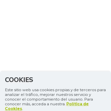
$ 15.433,00
rabadilla
+4,05%
07/25/2026
Pimentón
$ 4.024,00
+1,51%
07/25/2026
Piña perolera
$ 2.881,00
-1,64%
07/25/2026
Plátano hartón
$ 1.333,00
verde
+1,68%
01/14/2017
Queso campesino
$ 20.333,00
COOKIES
+14,02%
07/25/2026
Queso doble
Este sitio web usa cookies propias y de terceros para
$ 19.133,00
crema
analizar el tráfico, mejorar nuestros servicio y
-0,70%
conocer el comportamiento del usuario. Para
07/25/2026
conocer más, acceda a nuestra.
Política de
Cookies
.