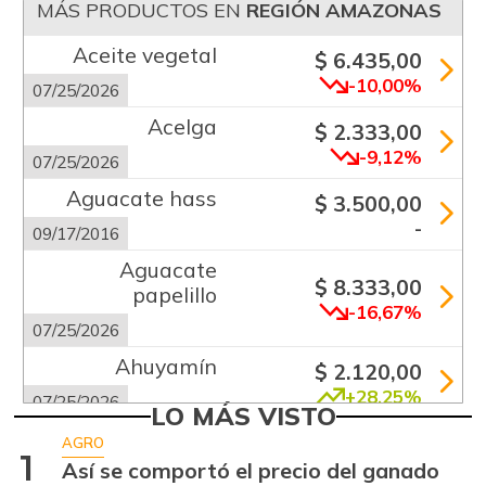
MÁS PRODUCTOS EN
REGIÓN AMAZONAS
Aceite vegetal
$ 6.435,00
-10,00%
07/25/2026
Acelga
$ 2.333,00
-9,12%
07/25/2026
Aguacate hass
$ 3.500,00
-
09/17/2016
Aguacate
$ 8.333,00
papelillo
-16,67%
07/25/2026
Ahuyamín
$ 2.120,00
+28,25%
07/25/2026
LO MÁS VISTO
Alas de pollo sin
AGRO
$ 13.333,00
1
costillar
Así se comportó el precio del ganado
+1,26%