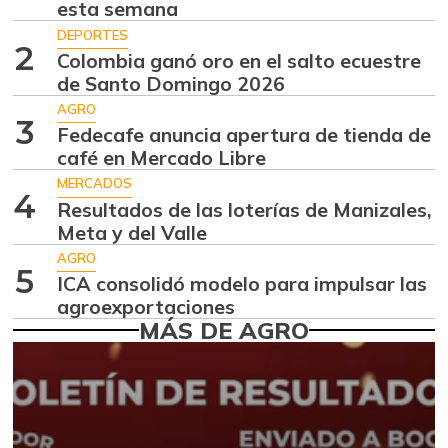
esta semana
07/25/2026
DEPORTES
Arracacha
2
Colombia ganó oro en el salto ecuestre
$ 5.680,00
amarilla
de Santo Domingo 2026
-0,28%
07/25/2026
AGRO
3
Arroz de primera
Fedecafe anuncia apertura de tienda de
$ 3.675,00
café en Mercado Libre
-0,49%
07/25/2026
MERCADOS
Bagre rayado
4
Resultados de las loterías de Manizales,
$ 41.333,00
entero fresco
Meta y del Valle
+4,20%
07/25/2026
AGRO
5
ICA consolidó modelo para impulsar las
Banano criollo
$ 2.387,00
agroexportaciones
+16,27%
07/25/2026
MÁS DE AGRO
Bola de pierna de
$ 27.833,00
res
+2,45%
07/25/2026
Cachama fresca