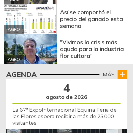
Granadilla
$ 9.889,00
Así se comportó el
+4,46%
07/25/2026
precio del ganado esta
semana
Guayaba
$ 5.867,00
AGRO
-6,38%
07/25/2026
"Vivimos la crisis más
Habichuela
$ 3.467,00
aguda para la industria
floricultora"
-10,64%
07/25/2026
AGRO
Harina de trigo
$ 3.320,00
AGENDA
MÁS
+5,50%
07/25/2026
4
Lechuga batavia
$ 2.259,00
-22,80%
07/25/2026
agosto de 2026
Lenteja
$ 6.573,00
La 67ª ExpoInternacional Equina Feria de
+3,56%
07/25/2026
las Flores espera recibir a más de 25.000
visitantes
Limón Tahití
$ 1.947,00