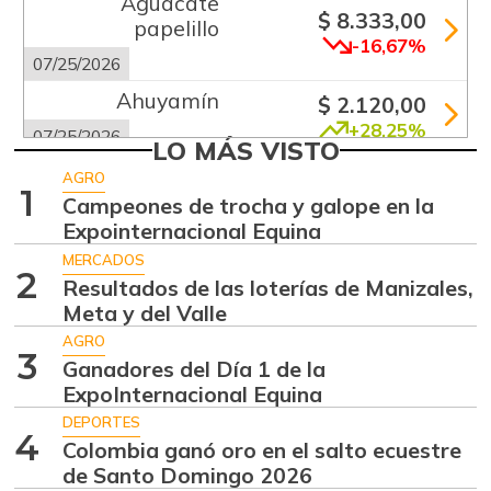
Aguacate
$ 8.333,00
papelillo
-16,67%
07/25/2026
Ahuyamín
$ 2.120,00
+28,25%
07/25/2026
LO MÁS VISTO
Alas de pollo sin
AGRO
$ 13.333,00
1
costillar
Campeones de trocha y galope en la
+1,26%
Expointernacional Equina
07/25/2026
MERCADOS
Arracacha
2
Resultados de las loterías de Manizales,
$ 5.680,00
amarilla
Meta y del Valle
-0,28%
07/25/2026
AGRO
3
Arroz de primera
Ganadores del Día 1 de la
$ 3.675,00
ExpoInternacional Equina
-0,49%
07/25/2026
DEPORTES
Bagre rayado
4
Colombia ganó oro en el salto ecuestre
$ 41.333,00
entero fresco
de Santo Domingo 2026
+4,20%