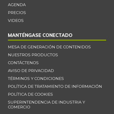
-4,03%
AGENDA
07/25/2026
PRECIOS
Manzana verde
$ 9.158,00
-
VIDEOS
07/25/2026
Maracuyá
$ 3.467,00
MANTÉNGASE CONECTADO
-15,44%
07/25/2026
Maíz amarillo
MESA DE GENERACIÓN DE CONTENIDOS
$ 960,00
trillado
NUESTROS PRODUCTOS
+5,49%
09/24/2016
CONTÁCTENOS
Maíz blanco
AVISO DE PRIVACIDAD
$ 2.787,00
trillado
TÉRMINOS Y CONDICIONES
+6,37%
07/25/2026
POLÍTICA DE TRATAMIENTO DE INFORMACIÓN
Menudencias de
POLÍTICA DE COOKIES
$ 4.000,00
pollo
+1,70%
SUPERINTENDENCIA DE INDUSTRIA Y
07/25/2026
COMERCIO