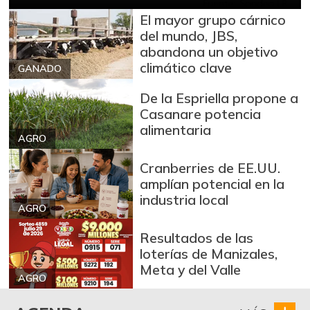
El mayor grupo cárnico
Cuchuco de maíz
$ 3.440,00
del mundo, JBS,
+2,38%
07/25/2026
abandona un objetivo
Fríjol
climático clave
$ 8.955,00
GANADO
+2,38%
07/25/2026
De la Espriella propone a
Galletas saladas
Casanare potencia
$ 20.231,00
alimentaria
-
07/25/2026
AGRO
Granadilla
$ 9.889,00
Cranberries de EE.UU.
+4,46%
07/25/2026
amplían potencial en la
industria local
Guayaba
$ 5.867,00
AGRO
-6,38%
07/25/2026
Resultados de las
Habichuela
$ 3.467,00
loterías de Manizales,
Meta y del Valle
-10,64%
07/25/2026
AGRO
Harina de trigo
$ 3.320,00