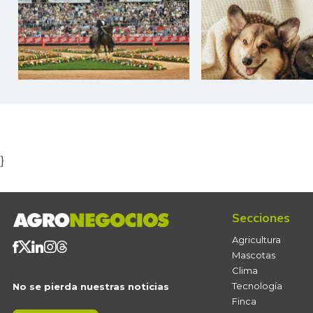
Item
1
of
5
}
Secciones
Agricultura
Mascotas
Clima
Tecnología
No se pierda nuestras noticias
Finca