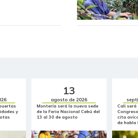
Maracuyá
Melón
Mora de castilla
Naranja común
Panela cuadrada
Panela cuadrada blanca
Papa criolla
13
Papa pastusa
026
agosto de 2026
sept
puertas
Montería será la nueva sede
Cali será
Papa suprema
idades y
de la Feria Nacional Cebú del
Congreso
otas
13 al 30 de agosto
cita avíc
de habla
Papaya maradol
Patilla