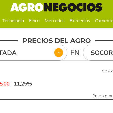
a
Mercados
Remedios
Comentarios
Agenda
Pr
Tecnología
Finca
Mercados
Remedios
Comenta
PRECIOS DEL AGRO
EN
TADA
SOCO
COMPA
5,00
-11,25%
Precio pro