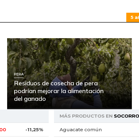
5 a
PERA
Residuos de cosecha de pera
podrían mejorar la alimentación
del ganado
MÁS PRODUCTOS EN
SOCORR
,00
-11,25%
Aguacate común