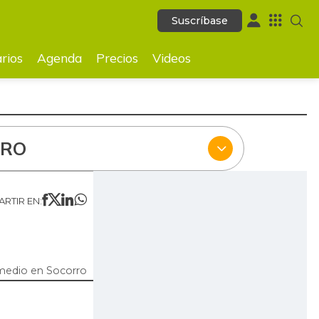
Suscríbase
Suscríbase
ecios
Videos
rios
Agenda
Precios
Videos
RRO
RTIR EN:
medio en Socorro