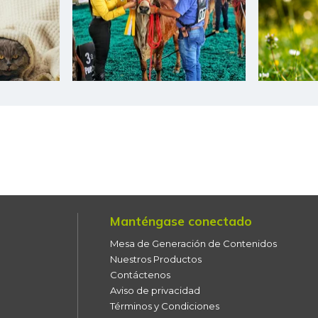
Pepino cohombro
Pera
Pimentón
Pitahaya
Piña Gold
Piña perolera
Tomate Riogrande
Manténgase conectado
Mesa de Generación de Contenidos
Tomate de árbol
Nuestros Productos
Contáctenos
Uchuva con cáscara
Aviso de privacidad
Términos y Condiciones
Uva