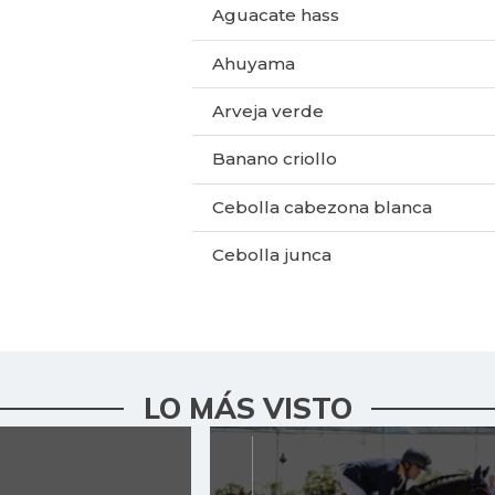
Aguacate hass
Ahuyama
Arveja verde
Banano criollo
Cebolla cabezona blanca
Cebolla junca
Chócolo mazorca
Cilantro
Ciruela roja
LO MÁS VISTO
Curuba
Curuba larga