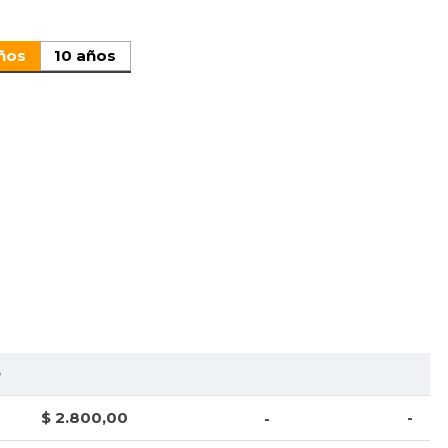
ños
10 años
O
$ 2.800,00
-
-