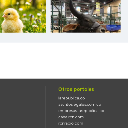
$ 1.600,00
+$ 67,00
+4,37%
$ 3.000,00
+$ 160,00
+5,63%
$ 2.976,00
-$ 119,00
-3,84%
$ 9.000,00
-$ 2.000,00
-18,18%
$ 2.222,00
+$ 139,00
+6,67%
$ 1.750,00
-$ 83,00
-4,53%
$ 2.450,00
-$ 100,00
-3,92%
Otros portales
larepublica.co
$ 4.100,00
-
-
asuntoslegales.com.co
empresas.larepublica.co
$ 2.475,00
+$ 475,00
+23,75%
canalrcn.com
rcnradio.com
$ 8.409,00
-
-