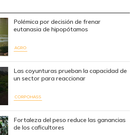
$ 1.933,00
+$ 983,00
+103,47%
Polémica por decisión de frenar
$ 3.150,00
+$ 250,00
+8,62%
eutanasia de hipopótamos
$ 5.400,00
-$ 300,00
-5,26%
$ 1.660,00
+$ 60,00
+3,75%
AGRO
$ 1.933,00
-$ 334,00
-14,73%
Las coyunturas prueban la capacidad de
$ 4.933,00
+$ 866,00
+21,29%
un sector para reaccionar
$ 1.267,00
+$ 67,00
+5,58%
CORPOHASS
$ 9.000,00
+$ 125,00
+1,41%
$ 8.750,00
-
-
Fortaleza del peso reduce las ganancias
de los caficultores
$ 9.625,00
-$ 125,00
-1,28%