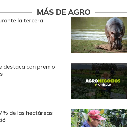
Limón Tahití
MÁS DE AGRO
urante la tercera
Limón común
Lulo
Mandarina arrayana
Mandarina común
e destaca con premio
Mango Tommy
ís
Mango de azúcar
Manzana
Manzana roja
7% de las hectáreas
tió
Manzana verde