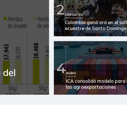
2
Durazno
DEPORTES
Colombia ganó oro en el sal
Feijoa
ecuestre de Santo Domingo
Fresa
Fríjol verde en vaina
Granadilla
4
 del
Guanábana
AGRO
ICA consolidó modelo para 
Guayaba
las agroexportaciones
Guayaba común
Habichuela
Kiwi