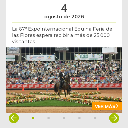
12/09/2023
4
Manzana verde
$ 9.625,00
agosto de 2026
-1,28%
07/25/2026
La 67ª ExpoInternacional Equina Feria de
Maracuyá
$ 4.778,00
las Flores espera recibir a más de 25.000
+33,95%
07/18/2026
visitantes
Melón
$ 2.900,00
+7,41%
07/25/2026
Mora de castilla
$ 6.200,00
+3,33%
07/25/2026
Naranja común
$ 1.800,00
+7,98%
07/25/2026
Panela cuadrada
$ 1.438,00
VER MÁS
-4,13%
01/05/2013
Item
1
Panela cuadrada