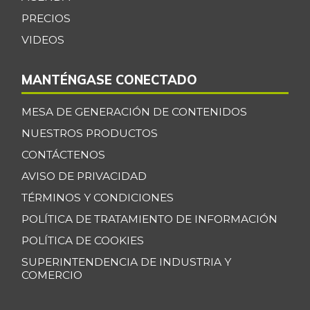
Pera
$ 3.000,00
PRECIOS
+5,63%
07/25/2026
VIDEOS
Pera importada
$ 8.875,00
MANTÉNGASE CONECTADO
-11,25%
02/03/2024
Pimentón
$ 2.976,00
MESA DE GENERACIÓN DE CONTENIDOS
-3,84%
07/25/2026
NUESTROS PRODUCTOS
Pitahaya
$ 9.000,00
CONTÁCTENOS
-18,18%
07/26/2014
AVISO DE PRIVACIDAD
Piña Gold
TÉRMINOS Y CONDICIONES
$ 2.222,00
+6,67%
POLÍTICA DE TRATAMIENTO DE INFORMACIÓN
07/25/2026
POLÍTICA DE COOKIES
Piña perolera
$ 1.750,00
SUPERINTENDENCIA DE INDUSTRIA Y
-4,53%
07/25/2026
COMERCIO
Tomate
$ 2.450,00
Riogrande