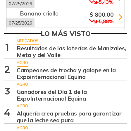
-5,43%
07/25/2026
Banano criollo
$ 800,00
-5,88%
07/25/2026
Cebolla cabezona
LO MÁS VISTO
$ 3.620,00
blanca
MERCADOS
+44,80%
1
Resultados de las loterías de Manizales,
06/22/2024
Meta y del Valle
Cebolla junca
$ 3.667,00
AGRO
-16,66%
2
07/25/2026
Campeones de trocha y galope en la
Expointernacional Equina
Chócolo mazorca
$ 1.219,00
AGRO
+39,31%
07/25/2026
3
Ganadores del Día 1 de la
Ciruela roja
ExpoInternacional Equina
$ 4.300,00
+10,26%
AGRO
01/27/2024
4
Alquería crea pruebas para garantizar
Curuba
$ 2.500,00
que la leche sea pura
+8,70%
06/22/2024
AGRO