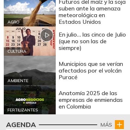
Lulo
Futuros del maíz y la soja
$ 5.400,00
suben ante la amenaza
-5,26%
07/25/2026
meteorológica en
Mandarina
Estados Unidos
AGRO
$ 1.660,00
arrayana
+3,75%
En julio… las cinco de Julio
08/24/2024
(que no son las de
Mandarina común
$ 1.933,00
siempre)
CULTURA
-14,73%
07/25/2026
Municipios que se verían
Mango Tommy
$ 4.933,00
afectados por el volcán
+21,29%
07/25/2026
Puracé
AMBIENTE
Mango de azúcar
$ 1.267,00
+5,58%
Anatomía 2025 de las
06/04/2016
empresas de enmiendas
Manzana
$ 9.000,00
en Colombia
FERTILIZANTES
+1,41%
07/25/2026
Manzana roja
$ 8.750,00
AGENDA
MÁS
-