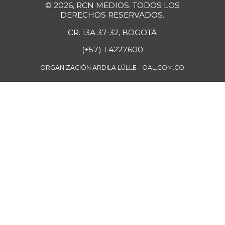
© 2026, RCN MEDIOS. TODOS LOS
plátano hartón
DERECHOS RESERVADOS.
$ 853,00
verde
CR. 13A 37-32, BOGOTÁ
-5,22%
07/25/2026
(+57) 1 4227600
FUENTE: SIPSA (Sistema de Información
ORGANIZACIÓN ARDILA LÜLLE - OAL.COM.CO
de Precios), DANE.