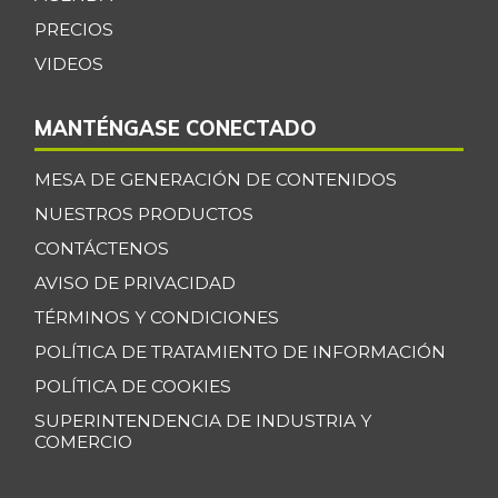
Pera
$ 3.100,00
PRECIOS
+3,33%
08/01/2026
VIDEOS
Pera importada
$ 8.875,00
MANTÉNGASE CONECTADO
-11,25%
02/03/2024
Pimentón
$ 2.857,00
MESA DE GENERACIÓN DE CONTENIDOS
-4,00%
08/01/2026
NUESTROS PRODUCTOS
Pitahaya
$ 9.000,00
CONTÁCTENOS
-18,18%
07/26/2014
AVISO DE PRIVACIDAD
Piña Gold
TÉRMINOS Y CONDICIONES
$ 3.194,00
+43,74%
POLÍTICA DE TRATAMIENTO DE INFORMACIÓN
08/01/2026
POLÍTICA DE COOKIES
Piña perolera
$ 2.000,00
SUPERINTENDENCIA DE INDUSTRIA Y
+14,29%
08/01/2026
COMERCIO
Tomate
$ 2.800,00
Riogrande