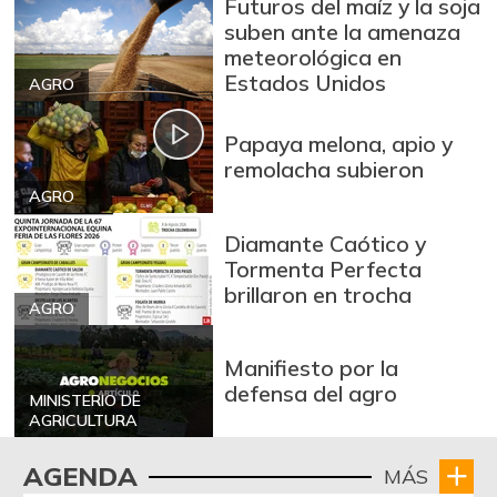
Lulo
Futuros del maíz y la soja
$ 5.540,00
suben ante la amenaza
+2,59%
08/01/2026
meteorológica en
Mandarina
Estados Unidos
AGRO
$ 1.660,00
arrayana
+3,75%
08/24/2024
Papaya melona, apio y
remolacha subieron
Mandarina común
$ 2.000,00
AGRO
+3,47%
08/01/2026
Diamante Caótico y
Mango Tommy
$ 5.300,00
Tormenta Perfecta
+7,44%
08/01/2026
brillaron en trocha
AGRO
Mango de azúcar
$ 1.267,00
+5,58%
06/04/2016
Manifiesto por la
Manzana
defensa del agro
$ 9.125,00
MINISTERIO DE
AGRICULTURA
+1,39%
08/01/2026
Manzana roja
$ 8.750,00
AGENDA
MÁS
-