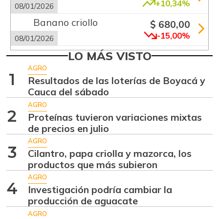
+10,34%
08/01/2026
Banano criollo
$ 680,00
-15,00%
08/01/2026
Cebolla cabezona
LO MÁS VISTO
$ 2.550,00
blanca
AGRO
-29,56%
1
Resultados de las loterías de Boyacá y
08/01/2026
Cauca del sábado
Cebolla junca
$ 4.000,00
AGRO
+9,08%
2
08/01/2026
Proteínas tuvieron variaciones mixtas
de precios en julio
Chócolo mazorca
$ 1.250,00
AGRO
+2,54%
08/01/2026
3
Cilantro, papa criolla y mazorca, los
Cilantro
productos que más subieron
$ 9.000,00
-0,74%
AGRO
08/01/2026
4
Investigación podría cambiar la
Ciruela roja
$ 4.300,00
producción de aguacate
+10,26%
01/27/2024
AGRO