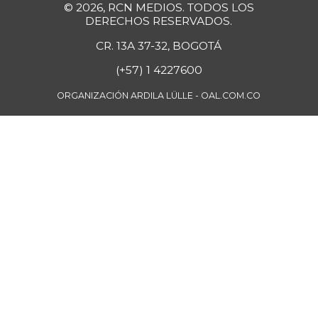
© 2026, RCN MEDIOS. TODOS LOS
plátano hartón
DERECHOS RESERVADOS.
$ 880,00
verde
CR. 13A 37-32, BOGOTÁ
+3,17%
08/01/2026
(+57) 1 4227600
FUENTE: SIPSA (Sistema de Información
ORGANIZACIÓN ARDILA LÜLLE - OAL.COM.CO
de Precios), DANE.