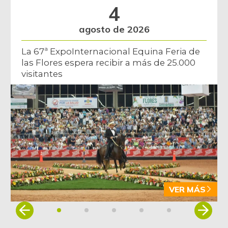
12/09/2023
4
Manzana verde
$ 9.750,00
agosto de 2026
+1,30%
08/01/2026
La 67ª ExpoInternacional Equina Feria de
Maracuyá
$ 4.778,00
las Flores espera recibir a más de 25.000
+33,95%
07/18/2026
visitantes
Melón
$ 3.000,00
+3,45%
08/01/2026
Mora de castilla
$ 5.650,00
-8,87%
08/01/2026
Naranja común
$ 1.800,00
-
08/01/2026
Panela cuadrada
$ 1.438,00
VER MÁS
-4,13%
01/05/2013
Item
1
Panela cuadrada