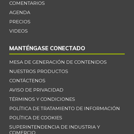
07/25/2026
COMENTARIOS
Cebolla junca
$ 2.148,00
AGENDA
-21,09%
07/25/2026
PRECIOS
Cebolla larga
$ 1.750,00
VIDEOS
-5,96%
07/27/2019
MANTÉNGASE CONECTADO
Centro de pierna
$ 34.333,00
de res
-
MESA DE GENERACIÓN DE CONTENIDOS
07/25/2026
NUESTROS PRODUCTOS
Chatas de res
$ 40.667,00
CONTÁCTENOS
-
07/25/2026
AVISO DE PRIVACIDAD
Chocolate dulce
$ 30.800,00
TÉRMINOS Y CONDICIONES
-
07/25/2026
POLÍTICA DE TRATAMIENTO DE INFORMACIÓN
Chócolo mazorca
$ 1.478,00
POLÍTICA DE COOKIES
-5,01%
07/25/2026
SUPERINTENDENCIA DE INDUSTRIA Y
COMERCIO