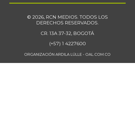
-
07/25/2026
Curuba
$ 4.880,00
© 2026, RCN MEDIOS. TODOS LOS
+187,06%
08/17/2024
DERECHOS RESERVADOS.
Curuba larga
CR. 13A 37-32, BOGOTÁ
$ 1.280,00
-
07/12/2014
(+57) 1 4227600
Durazno
$ 9.688,00
ORGANIZACIÓN ARDILA LÜLLE - OAL.COM.CO
-
05/08/2021
Fresa
$ 6.333,00
-
02/27/2016
Fríjol Zaragoza
$ 8.333,00
-
07/25/2026
Fríjol cabeza
$ 6.000,00
negra
-
07/25/2026