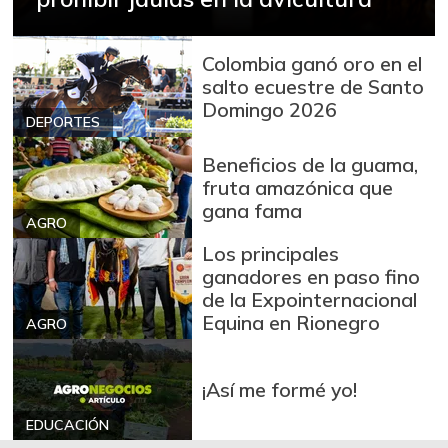
Bagre rayado
$ 25.000,00
entero fresco
+5,63%
07/25/2026
Colombia ganó oro en el
salto ecuestre de Santo
Banano Urabá
$ 1.500,00
Domingo 2026
+5,04%
DEPORTES
02/04/2023
Banano criollo
$ 1.542,00
Beneficios de la guama,
fruta amazónica que
-1,03%
07/25/2026
gana fama
Blanquillo entero
AGRO
$ 20.000,00
fresco
Los principales
-
ganadores en paso fino
07/25/2026
de la Expointernacional
Bocachico criollo
Equina en Rionegro
AGRO
$ 29.000,00
fresco
+4,82%
07/25/2026
¡Así me formé yo!
Bocachico
$ 19.000,00
importado
EDUCACIÓN
-0,65%