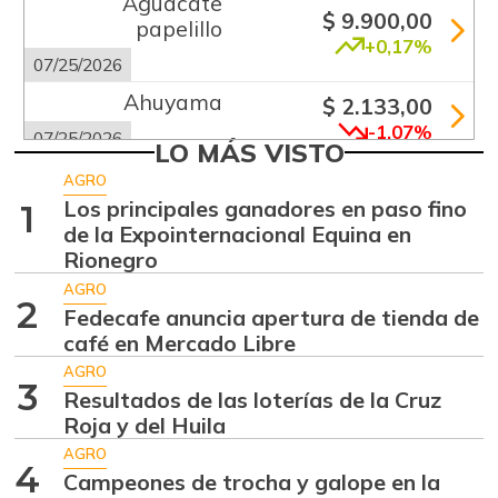
Aguacate
$ 9.900,00
papelillo
+0,17%
07/25/2026
Ahuyama
$ 2.133,00
-1,07%
07/25/2026
LO MÁS VISTO
Ajo
$ 5.500,00
AGRO
+1,23%
Los principales ganadores en paso fino
1
07/25/2026
de la Expointernacional Equina en
Ají dulce
$ 1.628,00
Rionegro
-4,71%
01/17/2015
AGRO
2
Fedecafe anuncia apertura de tienda de
Ají topito dulce
$ 1.758,50
café en Mercado Libre
+9,91%
06/06/2015
AGRO
3
Alas de pollo sin
Resultados de las loterías de la Cruz
$ 7.250,00
costillar
Roja y del Huila
+2,11%
AGRO
07/25/2026
4
Campeones de trocha y galope en la
Apio