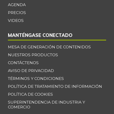
07/25/2026
AGENDA
Cebolla junca
$ 2.148,00
PRECIOS
-21,09%
07/25/2026
VIDEOS
Cebolla larga
$ 1.750,00
-5,96%
07/27/2019
MANTÉNGASE CONECTADO
Chatas de res
$ 40.667,00
MESA DE GENERACIÓN DE CONTENIDOS
-
07/25/2026
NUESTROS PRODUCTOS
Chocolate dulce
$ 30.800,00
CONTÁCTENOS
-
07/25/2026
AVISO DE PRIVACIDAD
Chócolo mazorca
$ 1.478,00
TÉRMINOS Y CONDICIONES
-5,01%
07/25/2026
POLÍTICA DE TRATAMIENTO DE INFORMACIÓN
Cilantro
$ 5.167,00
POLÍTICA DE COOKIES
-
07/25/2026
SUPERINTENDENCIA DE INDUSTRIA Y
COMERCIO
Ciruela importada
$ 10.000,00