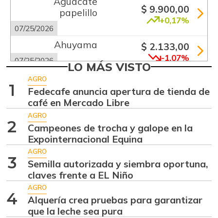
Aguacate
$ 9.900,00
papelillo
+0,17%
07/25/2026
Ahuyama
$ 2.133,00
-1,07%
07/25/2026
LO MÁS VISTO
Ajo
$ 5.500,00
AGRO
1
+1,23%
Fedecafe anuncia apertura de tienda de
07/25/2026
café en Mercado Libre
Ají dulce
$ 1.628,00
AGRO
-4,71%
2
01/17/2015
Campeones de trocha y galope en la
Expointernacional Equina
Ají topito dulce
$ 1.758,50
AGRO
+9,91%
06/06/2015
3
Semilla autorizada y siembra oportuna,
Alas de pollo sin
claves frente a EL Niño
$ 7.250,00
costillar
AGRO
+2,11%
4
Alquería crea pruebas para garantizar
07/25/2026
que la leche sea pura
Apio