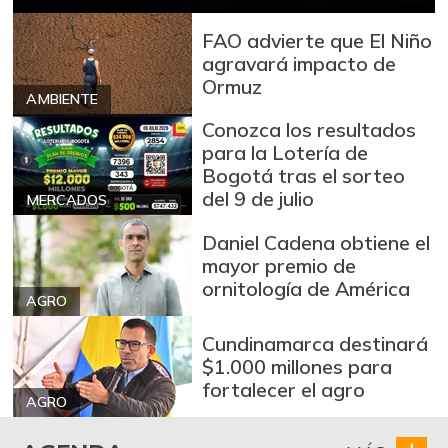
Bagre rayado
$ 25.000,00
entero fresco
FAO advierte que El Niño
+5,63%
07/25/2026
agravará impacto de
Ormuz
Banano Urabá
$ 1.500,00
AMBIENTE
+5,04%
02/04/2023
Conozca los resultados
para la Lotería de
Banano criollo
$ 1.542,00
Bogotá tras el sorteo
-1,03%
07/25/2026
del 9 de julio
MERCADOS
Blanquillo entero
$ 20.000,00
Daniel Cadena obtiene el
fresco
mayor premio de
-
07/25/2026
ornitología de América
AGRO
Bocachico criollo
$ 29.000,00
fresco
Cundinamarca destinará
+4,82%
$1.000 millones para
07/25/2026
fortalecer el agro
Bocachico
AGRO
$ 19.000,00
importado
-0,65%