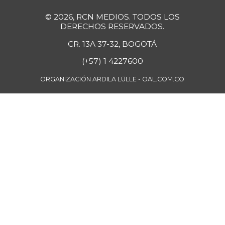
-
07/25/2026
© 2026, RCN MEDIOS. TODOS LOS
Curuba
$ 4.880,00
DERECHOS RESERVADOS.
+187,06%
08/17/2024
CR. 13A 37-32, BOGOTÁ
Curuba larga
$ 1.280,00
(+57) 1 4227600
-
07/12/2014
ORGANIZACIÓN ARDILA LÜLLE - OAL.COM.CO
Durazno
$ 9.688,00
-
05/08/2021
Fresa
$ 6.333,00
-
02/27/2016
Fríjol Zaragoza
$ 8.333,00
-
07/25/2026
Fríjol cabeza
$ 6.000,00
negra
-
07/25/2026