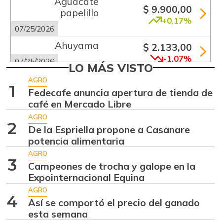
Aguacate
$ 9.900,00
papelillo
+0,17%
07/25/2026
Ahuyama
$ 2.133,00
-1,07%
07/25/2026
LO MÁS VISTO
Ajo
$ 5.500,00
AGRO
1
+1,23%
Fedecafe anuncia apertura de tienda de
07/25/2026
café en Mercado Libre
Ají dulce
$ 1.628,00
AGRO
-4,71%
2
01/17/2015
De la Espriella propone a Casanare
potencia alimentaria
Ají topito dulce
$ 1.758,50
AGRO
+9,91%
06/06/2015
3
Campeones de trocha y galope en la
Alas de pollo sin
Expointernacional Equina
$ 7.250,00
costillar
AGRO
+2,11%
4
Así se comportó el precio del ganado
07/25/2026
esta semana
Apio