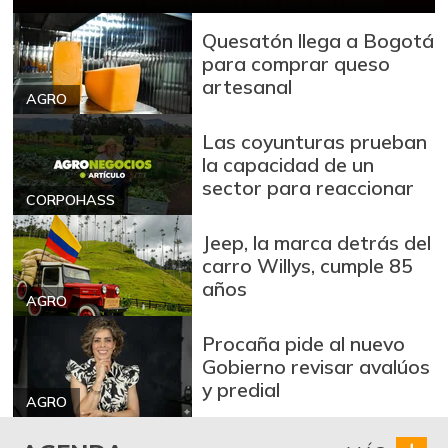
Bagre rayado
$ 25.000,00
entero fresco
Quesatón llega a Bogotá
+5,63%
07/25/2026
para comprar queso
artesanal
Banano Urabá
$ 1.500,00
AGRO
+5,04%
02/04/2023
Las coyunturas prueban
Banano criollo
$ 1.542,00
la capacidad de un
sector para reaccionar
-1,03%
07/25/2026
CORPOHASS
Blanquillo entero
$ 20.000,00
Jeep, la marca detrás del
fresco
carro Willys, cumple 85
-
07/25/2026
años
AGRO
Bocachico criollo
$ 29.000,00
fresco
Procaña pide al nuevo
+4,82%
Gobierno revisar avalúos
07/25/2026
y predial
Bocachico
AGRO
$ 19.000,00
importado
-0,65%