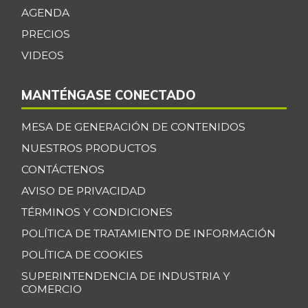
07/25/2026
AGENDA
Cebolla junca
$ 2.148,00
PRECIOS
-21,09%
07/25/2026
VIDEOS
Cebolla larga
$ 1.750,00
-5,96%
07/27/2019
MANTÉNGASE CONECTADO
Centro de pierna
$ 34.333,00
MESA DE GENERACIÓN DE CONTENIDOS
de res
-
NUESTROS PRODUCTOS
07/25/2026
CONTÁCTENOS
Chatas de res
$ 40.667,00
AVISO DE PRIVACIDAD
-
07/25/2026
TÉRMINOS Y CONDICIONES
Chocolate dulce
$ 30.800,00
POLÍTICA DE TRATAMIENTO DE INFORMACIÓN
-
07/25/2026
POLÍTICA DE COOKIES
Chócolo mazorca
$ 1.478,00
SUPERINTENDENCIA DE INDUSTRIA Y
-5,01%
COMERCIO
07/25/2026