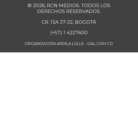
Cebolla cabezona
$ 2.605,78
© 2026, RCN MEDIOS. TODOS LOS
blanca
DERECHOS RESERVADOS.
-7,59%
07/25/2026
CR. 13A 37-32, BOGOTÁ
Cebolla cabezona
$ 2.433,50
(+57) 1 4227600
roja
-0,65%
ORGANIZACIÓN ARDILA LÜLLE - OAL.COM.CO
07/25/2026
Cebolla junca
$ 3.116,60
-14,67%
07/25/2026
Cebolla larga
$ 3.267,33
+9,43%
07/25/2026
Cebolla puerro
$ 4.333,00
-
11/28/2015
Chatas de res
$ 43.516,60
-0,29%
07/25/2026
Chocolate amargo