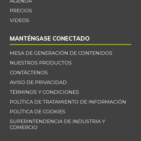
AGENDA
Café instantáneo
$ 207.704,88
PRECIOS
-0,25%
07/25/2026
VIDEOS
Café molido
$ 49.153,14
+0,65%
07/25/2026
MANTÉNGASE CONECTADO
Calabacín
$ 2.000,00
MESA DE GENERACIÓN DE CONTENIDOS
-
07/25/2015
NUESTROS PRODUCTOS
Calamar anillos
$ 30.937,50
CONTÁCTENOS
-1,03%
07/25/2026
AVISO DE PRIVACIDAD
Calamar blanco
$ 17.250,00
TÉRMINOS Y CONDICIONES
entero
-0,22%
POLÍTICA DE TRATAMIENTO DE INFORMACIÓN
07/25/2026
POLÍTICA DE COOKIES
Calamar morado
$ 15.500,00
SUPERINTENDENCIA DE INDUSTRIA Y
entero
+1,64%
COMERCIO
04/09/2022