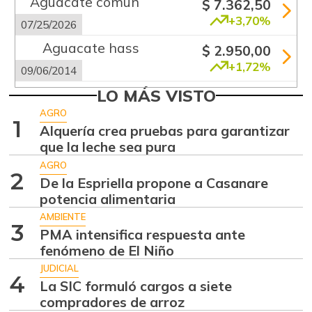
Aguacate común
$ 7.362,50
+3,70%
07/25/2026
Aguacate hass
$ 2.950,00
+1,72%
09/06/2014
Aguacate
LO MÁS VISTO
$ 8.704,71
papelillo
AGRO
+3,66%
1
Alquería crea pruebas para garantizar
07/25/2026
que la leche sea pura
Ahuyama
$ 1.717,71
AGRO
+5,96%
2
07/25/2026
De la Espriella propone a Casanare
potencia alimentaria
Ajo
$ 6.084,58
AMBIENTE
-0,78%
07/25/2026
3
PMA intensifica respuesta ante
Alas de pollo sin
fenómeno de El Niño
$ 10.746,80
costillar
JUDICIAL
+0,72%
4
La SIC formuló cargos a siete
07/25/2026
compradores de arroz
Almejas con