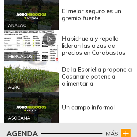
Avena en hojuelas
$ 10.855,57
El mejor seguro es un
-0,23%
07/25/2026
gremio fuerte
Avena molida
$ 12.929,17
ANALAC
-0,19%
07/25/2026
Habichuela y repollo
Azúcar
$ 3.236,25
lideran las alzas de
+0,29%
precios en Corabastos
07/25/2026
MERCADOS
Azúcar morena
$ 3.810,20
De la Espriella propone a
-0,47%
07/25/2026
Casanare potencia
Azúcar refinada
alimentaria
$ 3.755,00
AGRO
+6,68%
08/06/2022
Badea
$ 1.200,00
Un campo informal
-14,29%
04/04/2015
ASOCAÑA
Bagre rayado en
$ 18.667,00
postas congelado
AGENDA
MÁS
-