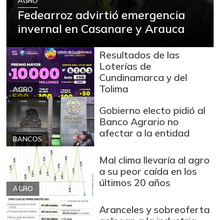
AGRO
Cebolla junca
$ 2.196,00
Fedearroz advirtió emergencia
-7,22%
invernal en Casanare y Arauca
07/25/2026
Chatas de res
$ 28.000,00
Resultados de las
-
07/25/2026
Loterías de
Chocolate amargo
Cundinamarca y del
$ 22.000,00
Tolima
+0,55%
AGRO
05/01/2020
Chócolo mazorca
$ 694,00
Gobierno electo pidió al
Banco Agrario no
+6,93%
07/25/2026
afectar a la entidad
Cilantro
BANCOS
$ 4.017,00
+3,00%
07/25/2026
Mal clima llevaría al agro
a su peor caída en los
Coliflor
$ 3.000,00
últimos 20 años
-
07/25/2026
AGRO
Costilla de cerdo
$ 21.500,00
Aranceles y sobreoferta
-