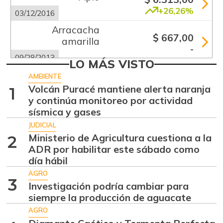
+26,26%
03/12/2016
Arracacha
$ 667,00
amarilla
-
09/28/2013
LO MÁS VISTO
Arracacha blanca
$ 3.033,00
AMBIENTE
+1,10%
Volcán Puracé mantiene alerta naranja
1
07/25/2026
y continúa monitoreo por actividad
Arroz blanco
sísmica y gases
$ 3.283,00
importado
JUDICIAL
-2,49%
07/25/2026
Ministerio de Agricultura cuestiona a la
2
ADR por habilitar este sábado como
Arroz de primera
$ 3.947,00
día hábil
-3,90%
07/25/2026
AGRO
3
Arveja verde en
Investigación podría cambiar para
$ 4.700,00
vaina
siempre la producción de aguacate
+2,17%
AGRO
07/25/2026