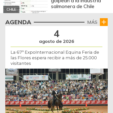
golpean a la industria
07/25/2026
salmonera de Chile
Costilla de res
$ 23.500,00
CHILE
-
07/25/2026
AGENDA
MÁS
Espinaca
$ 1.905,00
4
-1,80%
07/25/2026
agosto de 2026
Espinazo de cerdo
$ 17.333,00
-
07/25/2026
La 67ª ExpoInternacional Equina Feria de
las Flores espera recibir a más de 25.000
Falda de res
$ 23.500,00
visitantes
-
07/25/2026
Fresa
$ 10.000,00
-4,76%
07/25/2026
Fríjol bolón
$ 4.480,00
-1,75%
03/17/2018
Fríjol calima
$ 4.320,00