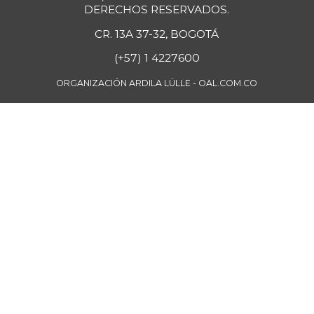
DERECHOS RESERVADOS.
-5,12%
07/25/2026
CR. 13A 37-32, BOGOTÁ
Mango Tommy
$ 4.886,00
(+57) 1 4227600
+2,37%
08/17/2024
ORGANIZACIÓN ARDILA LÜLLE - OAL.COM.CO
Mango manzano
$ 2.347,00
-1,68%
05/27/2017
Manzana
$ 10.500,00
-
07/25/2026
Manzana roja
$ 8.188,00
+2,35%
07/25/2026
Manzana verde
$ 11.933,00
+3,02%
07/25/2026
Maracuyá
$ 5.500,00
+1,38%
07/25/2026