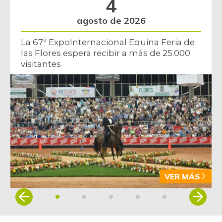
4
Cilantro
$ 7.750,00
agosto de 2026
-
07/25/2026
Cuchuco de
La 67ª ExpoInternacional Equina Feria de
$ 4.200,00
las Flores espera recibir a más de 25.000
cebada
-
visitantes
12/30/2017
Cuchuco de maíz
$ 2.900,00
-
12/30/2017
Curuba
$ 2.375,00
-
07/29/2023
Fríjol bolón
$ 10.048,00
+1,13%
12/30/2017
VER MÁS
Fríjol verde en
$ 5.341,00
Item
vaina
+4,44%
1
04/06/2024
of