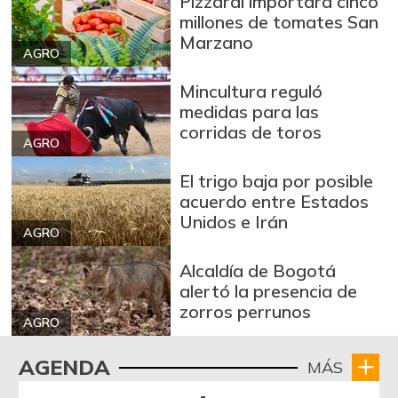
Pizzardi importará cinco
Carne de res en
$ 30.000,00
millones de tomates San
canal
-
Marzano
07/25/2026
AGRO
Cebolla cabezona
Mincultura reguló
$ 2.557,00
blanca
medidas para las
-9,26%
corridas de toros
07/25/2026
AGRO
Cebolla cabezona
$ 2.790,00
El trigo baja por posible
roja
-3,96%
acuerdo entre Estados
07/25/2026
Unidos e Irán
AGRO
Cebolla larga
$ 3.148,00
-11,70%
Alcaldía de Bogotá
07/25/2026
alertó la presencia de
Chocolate dulce
$ 10.700,00
zorros perrunos
AGRO
-
09/23/2017
Chócolo mazorca
$ 747,00
AGENDA
MÁS
-5,80%
05/06/2017