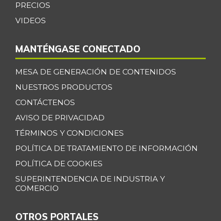
Guanábana
PRECIOS
$ 4.250,00
-15,00%
VIDEOS
06/23/2018
Guayaba
$ 4.375,00
MANTÉNGASE CONECTADO
-3,74%
07/25/2026
Habichuela
$ 3.854,00
MESA DE GENERACIÓN DE CONTENIDOS
+17,46%
07/25/2026
NUESTROS PRODUCTOS
Harina de trigo
CONTÁCTENOS
$ 2.233,00
-
AVISO DE PRIVACIDAD
12/30/2017
TÉRMINOS Y CONDICIONES
Harina precocida
$ 3.500,00
de maíz
POLÍTICA DE TRATAMIENTO DE INFORMACIÓN
-4,24%
07/25/2026
POLÍTICA DE COOKIES
Jugo de frutas
SUPERINTENDENCIA DE INDUSTRIA Y
$ 4.457,00
COMERCIO
-
10/07/2017
Kiwi
$ 6.000,00
OTROS PORTALES