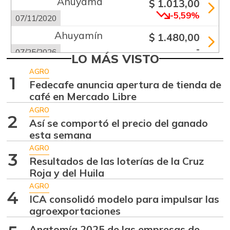
Ahuyama
$ 1.013,00
-5,59%
07/11/2020
Ahuyamín
$ 1.480,00
-
07/25/2026
LO MÁS VISTO
Ajo
$ 5.650,00
AGRO
1
+0,44%
Fedecafe anuncia apertura de tienda de
07/25/2026
café en Mercado Libre
Alas de pollo sin
$ 9.000,00
AGRO
costillar
2
Así se comportó el precio del ganado
-
07/25/2026
esta semana
Apio
AGRO
$ 2.792,00
3
Resultados de las loterías de la Cruz
-
07/25/2026
Roja y del Huila
Arracacha
AGRO
$ 4.575,00
amarilla
4
ICA consolidó modelo para impulsar las
+0,55%
agroexportaciones
07/25/2026
Arroz de primera
Anatomía 2025 de las empresas de