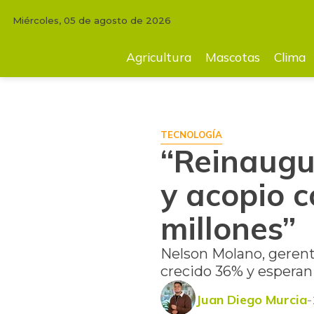
Miércoles, 05 de agosto de 2026
INICIO
TECNOLOGÍA
“Reinauguramos la planta de producción y acopi
Agricultura
Mascotas
Clima
TECNOLOGÍA
“Reinaugu
y acopio c
millones”
Nelson Molano, gerent
crecido 36% y esperan
Juan Diego Murcia