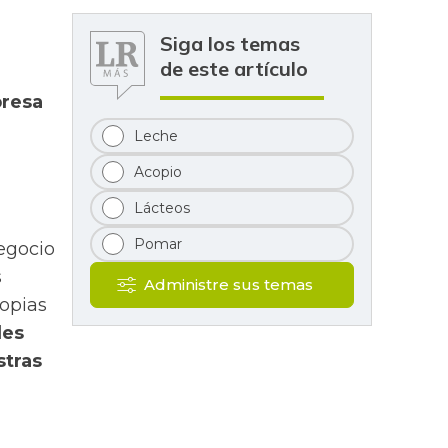
Siga los temas
de este artículo
presa
Leche
Acopio
Lácteos
Pomar
egocio
s
Administre sus temas
ropias
des
stras