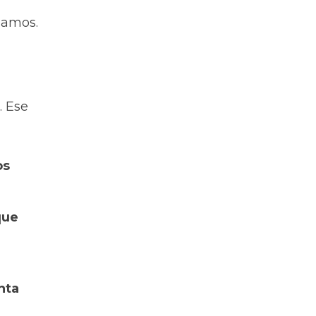
iamos.
. Ese
os
que
nta