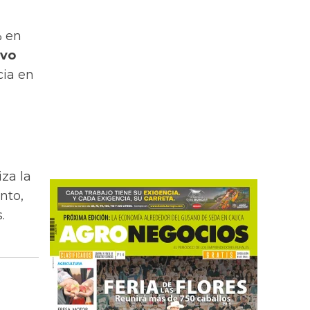
% en
ivo
cia en
za la
nto,
.