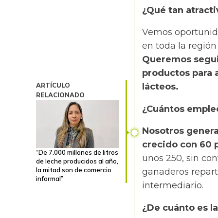
¿Qué tan atracti
Vemos oportunida
en toda la regió
Queremos segui
productos para 
ARTÍCULO
lácteos.
RELACIONADO
¿Cuántos emple
Nosotros gener
crecido con 60 
“De 7.000 millones de litros
unos 250, sin co
de leche producidos al año,
la mitad son de comercio
ganaderos repart
informal”
intermediario.
¿De cuánto es la