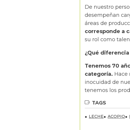
De nuestro perso
desempeñan cargo
áreas de producc
corresponde a 
su rol como tale
¿Qué diferencia
Tenemos 70 años
categoría.
Hace m
inocuidad de nue
tenemos los produ
TAGS
LECHE
ACOPIO