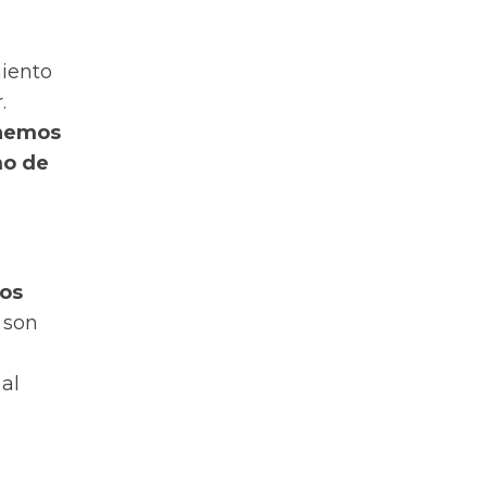
miento
.
enemos
mo de
mos
 son
al