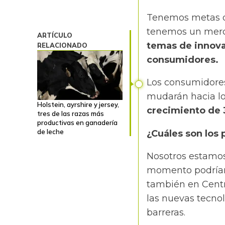
Tenemos metas d
tenemos un merc
ARTÍCULO
temas de innovac
RELACIONADO
consumidores.
Los consumidores
mudarán hacia lo
Holstein, ayrshire y jersey,
crecimiento de 
tres de las razas más
productivas en ganadería
de leche
¿Cuáles son los
Nosotros estamos 
momento podríam
también en Centr
las nuevas tecnol
barreras.