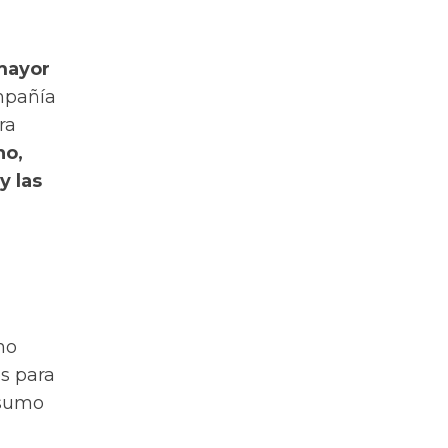
mayor
ompañía
ra
no,
y las
no
es para
nsumo