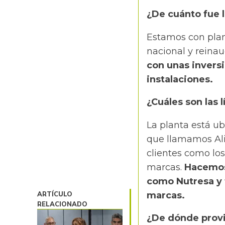
¿De cuánto fue l
Estamos con plane
nacional y reina
con unas invers
instalaciones.
¿Cuáles son las 
La planta está u
que llamamos Ali
clientes como los
marcas.
Hacemos 
como Nutresa y
ARTÍCULO
marcas.
RELACIONADO
¿De dónde provi