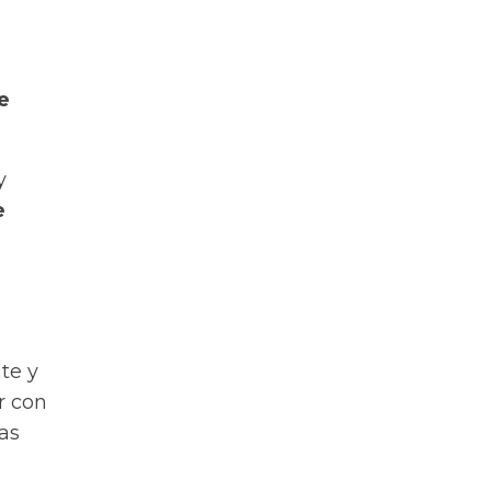
e
y
e
te y
r con
as