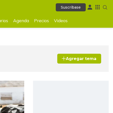
Suscríbase
Suscríbase
ecios
Videos
rios
Agenda
Precios
Videos
Agregar tema