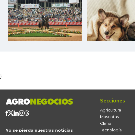
Item
1
of
5
}
Secciones
Agricultura
Mascotas
Clima
Tecnología
No se pierda nuestras noticias