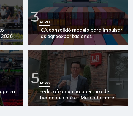
3
AGRO
to
ICA consolidó modelo para impulsar
 2026
las agroexportaciones
5
AGRO
ope en
Fedecafe anuncia apertura de
a
tienda de café en Mercado Libre