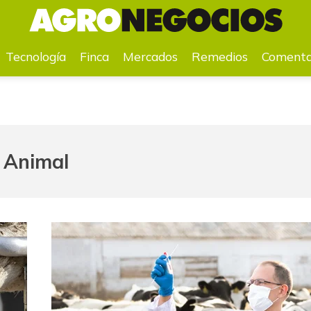
a
Mercados
Remedios
Comentarios
Agenda
Pr
Tecnología
Finca
Mercados
Remedios
Comenta
 Animal