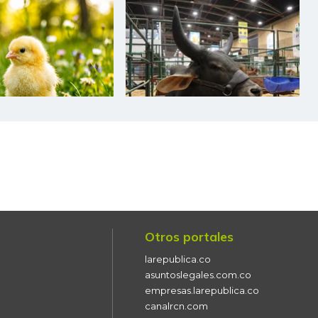
Otros portales
larepublica.co
asuntoslegales.com.co
empresas.larepublica.co
canalrcn.com