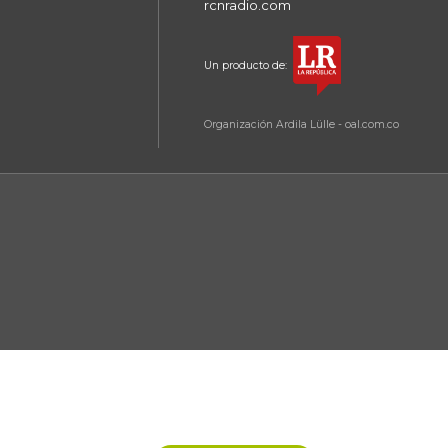
rcnradio.com
Un producto de:
Organización Ardila Lülle - oal.com.co