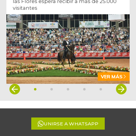
las Flores espera recibir a más de 25.000
visitantes
VER MÁS
Item
1
of
5
UNIRSE A WHATSAPP