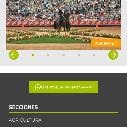
VER MÁS
Item
1
of
5
UNIRSE A WHATSAPP
SECCIONES
AGRICULTURA